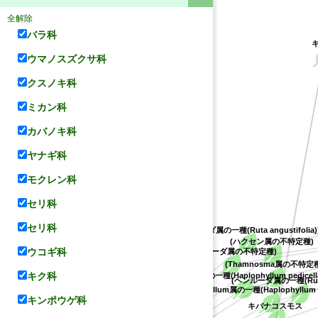
全解除
バラ科
ウマノスズクサ科
クスノキ科
ミカン科
カバノキ科
ヤナギ科
モクレン科
セリ科
セリ科
(ヘンルーダ属の一種(Ruta angustifolia)
(ハクセン属の不特定種)
ウコギ科
(ヘンルーダ属の不特定種)
(Thamnosma属の不特定
キク科
(Haplophyllum属の一種(Haplophyllum pedicell
(ヘンルーダ属の一種(Ruta
タブ
(Haplophyllum属の一種(Haplophyllum a
キンポウゲ科
キバナコスモス