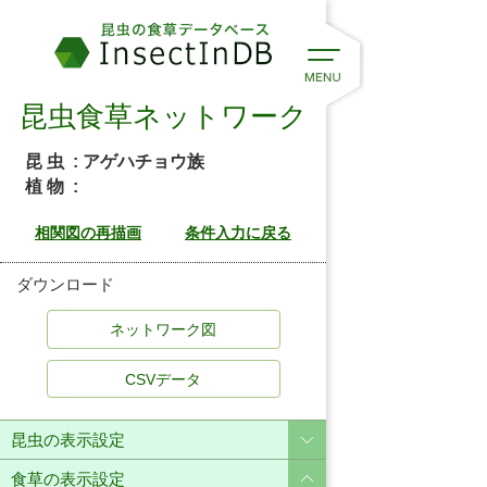
昆虫食草ネットワーク
昆 虫
: アゲハチョウ族
植 物
:
ダウンロード
CSVデータ
昆虫の表示設定
食草の表示設定