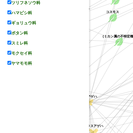
アカネアゲハ
ツリフネソウ科
グレープフルーツ
ハマビシ科
コスモス
ギョリュウ科
レモン
ボタン科
オレンジ
アゲハ
ウンシュウミカン
(ミカン属の不特定種
ザボン
スミレ科
ヤマシャクヤク
マツカゼソウ
モクセイ科
ンオレンジ
ヨウシュハクセン
アサクラサンショウ
ヤマモモ科
キンコウジ
タンカン
コレア
(コレア属の不特定種)
タヒチライム
ライム
コカラスザンショウ
サルカケサンショウ
ユズ
ヒュウガナツ
ナミアゲハ
ナツミカン
ョウ
モンキアゲハ
アゲハチョウ属
マンシー
ハッサク
ュユ
シャクヤク
カラスアゲハ