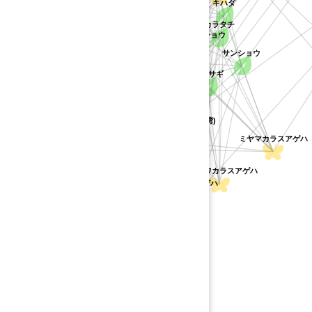
イヌザンショウ
キハダ
ヒラミレモン
ヒロハノキハダ
カラタチ
レサンショウ
カラスザンショウ
サンショウ
クスノキ科
コクサギ
ミヤマシキミ
クスノキ
ゲッキツ
ゲハ
カラスアゲハ(八重山・台湾)
ツルシキミ
ハマセンダン
ミヤマカラスアゲハ
オキナワカラスアゲハ
オナガアゲハ
オナシモンキアゲハ