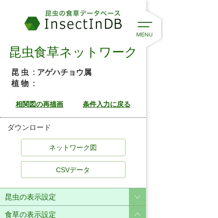
昆虫食草ネットワーク
昆 虫
: アゲハチョウ属
植 物
:
ダウンロード
CSVデータ
昆虫の表示設定
食草の表示設定