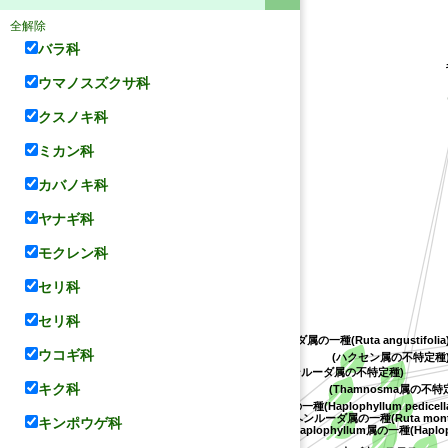
全解除
バラ科
ウマノスズクサ科
クスノキ科
ミカン科
カバノキ科
ヤナギ科
モクレン科
セリ科
セリ科
(ヘンルーダ属の一種(Ruta angustifolia)
ウコギ科
(ハクセン属の不特定種
(ヘンルーダ属の不特定種)
キク科
(Thamnosma属の不特
(Haplophyllum属の一種(Haplophyllum pedicell
(ヘンルーダ属の一種(Ruta monta
キンポウゲ科
(Haplophyllum属の一種(Haploph
ブ