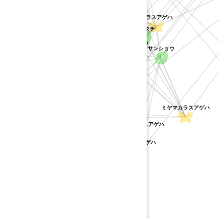
シャクヤク
キハダ
カラスアゲハ
ヒロハノキハダ
カラタチ
ヒラミレモン
レサンショウ
カラスザンショウ
サンショウ
コクサギ
クスノキ
ゲッキツ
ミヤマシキミ
カラスアゲハ(八重山・台湾)
ツルシキミ
ミヤマカラスアゲハ
ハマセンダン
キ科
オキナワカラスアゲハ
オナガアゲハ
オナシモンキアゲハ