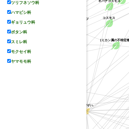
キバナコスモス
ツリフネソウ科
アカネアゲハ
ハマビシ科
コスモス
グレープフルーツ
ギョリュウ科
ンアゲハ
ボタン科
レモン
(ミカン属の不特定種
スミレ科
オレンジ
ウンシュウミカン
モクセイ科
ボン
ヤマシャクヤク
ヨウシュハクセン
ヤマモモ科
マツカゼソウ
オレンジ
アサクラサンショウ
タンカン
キンコウジ
コレア
(コレア属の不特定種)
ライム
タヒチライム
コカラスザンショウ
サルカケサンショウ
ヒュウガナツ
アゲハチョウ属
ナミアゲハ
ユズ
ナツミカン
カラマンシー
イヌザンショウ
ュユ
ハッサク