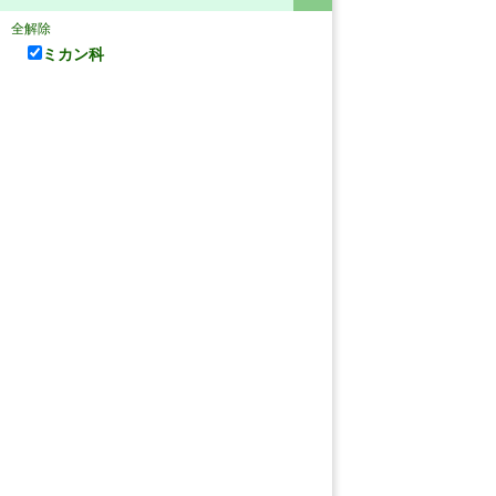
全解除
ミカン科