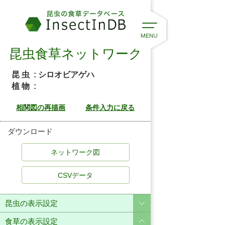
昆虫食草ネットワーク
昆 虫
: シロオビアゲハ
植 物
:
ダウンロード
CSVデータ
昆虫の表示設定
食草の表示設定