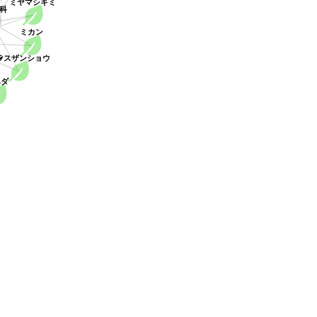
ミヤマシキミ
科
)
ミカン
ン
ラスザンショウ
ハダ