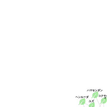
ハマセンダン
コクサ
ヘンルーダ
イ
ユズ