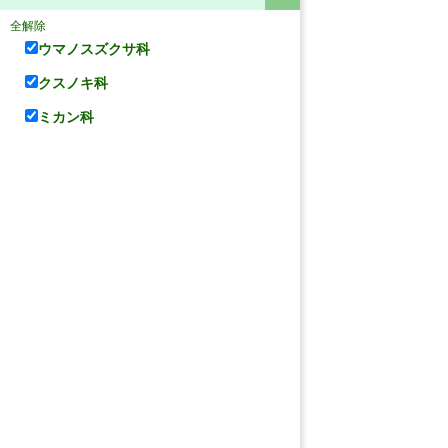
全解除
ウマノスズクサ科
クスノキ科
ミカン科