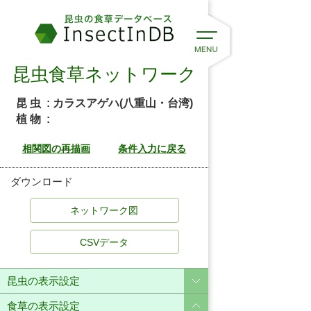
昆虫食草ネットワーク
昆 虫
: カラスアゲハ(八重山・台湾)
植 物
:
ダウンロード
CSVデータ
昆虫の表示設定
食草の表示設定