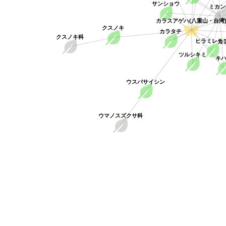
サンショウ
ミカン
カラスアゲハ(八重山・台湾
クスノキ
カラタチ
クスノキ科
ヒラミレモ
カ
ツルシキミ
キ
ウスバサイシン
ウマノスズクサ科