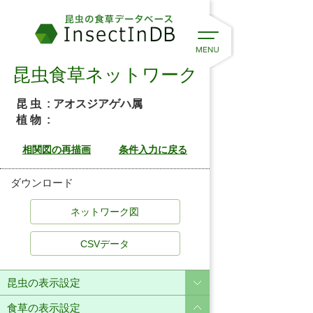
昆虫食草ネットワーク
昆 虫
: アオスジアゲハ属
植 物
:
ダウンロード
CSVデータ
昆虫の表示設定
食草の表示設定