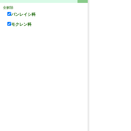
全解除
バンレイシ科
モクレン科