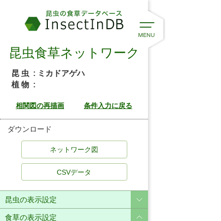
昆虫食草ネットワーク
昆 虫
: ミカドアゲハ
植 物
:
ダウンロード
CSVデータ
昆虫の表示設定
食草の表示設定