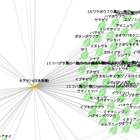
(カワラボウフウ属の一種(Peucedan
(Selinum属の
ハマボウフウ
エゾノ
ヤマゼリ
))
アマニュウ
ミシマサイコ
ハマゼリ
オオウバタケ
ボタンボウフウ
アシタバ
ドクゼリモド
イヌトウキ
セリ
ヨロイグサ
イ
シシウド
シャク
(オランダミツバ属の一種(Apiu
(シシウド属の一種(Angelica gmelinii))
(ミツバグサ属の一種(Pimpinella saxifraga))
(シシウド属の一種(An
ニホントウキ
ドクゼリ
エゾノヨロ
シラネセンキュウ
イブキゼリ
キアゲハ(日本亜種)
シロバナノダケ
(アメリカボウ
(ミツバ属の一種(Cryptotaenia canadensis)
ウマノミツバ
イワミツバ
イシヅチ
センキュウ
ウバタケニンジン
ハマウド
イブキボウフウ
マツ
ミヤマニンジン
ハクサンボウフウ
イタリア
ハナウド
シムラニンジン
ンアオイ