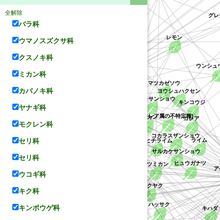
ナルトミカン
ルリモンアゲハ
全解除
グレ
オートー
バラ科
)
ウマノスズクサ科
レモン
オレンジ
アパラチアオオトラフアゲハ
ナガサキアゲハ
クスノキ科
ザボン
ウンシュウ
ポンカン
ミカン科
マンダリンオレンジ
ボタン
マツカゼソウ
カバノキ科
ミカン科
ヨウシュハクセン
アサクラサンショウ
キンコウジ
ヤナギ科
(コレア属の不特定種)
タンカン
コレア
モクレン科
ユズ
コカラスザンショウ
ライム
キンカン
タヒチライム
セリ科
ウミヤマシキミ
サルカケサンショウ
セリ科
モンキアゲハ
ミカン
ヒュウガナツ
ナツミカン
サルカケミカン
フユザンショウ
ョウ
アゲハ
ウコギ科
ダイダイ
テリハザンショウ
シャクヤク
キク科
ゴシュユ
ヒラミレモン
タチバナ
ハッサク
キンポウゲ科
ヒメワンピ
カラマンシー
キハダ