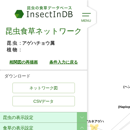
昆虫食草ネットワーク
昆 虫
: アゲハチョウ属
植 物
:
ダウンロード
(ヘン
CSVデータ
(Haplo
オオバアワダン
マララヤップ・クタブ
昆虫の表示設定
ボタン科
アカネアゲハ
食草の表示設定