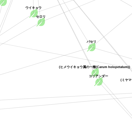
ウイキョウ
セロリ
パセリ
(ヒメウイキョウ属の一種(Carum holopetalum)
コリアンダー
(ミ