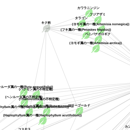
カワラニンジン
フジアザミ
タラゴン
キク科
(ヨモギ属の一種(Artemisia norvegica
(フキ属の一種(Petasites frigidus))
ベニバナボロギク
(ヨモギ属の一種(Artemisia arctica))
ルーダ属の一種(Ruta angustifolia))
(ハクセン属の不特定種)
(ヘンルーダ属の不特定種)
(Thamnosma属の不特定種)
マリーゴールド
(ヘンルーダ属の一種(Ruta montana))
phyllum属の一種(Haplophyllum pedicellatum))
(Haplophyllum属の一種(Haplophyllum acutifolium))
カ