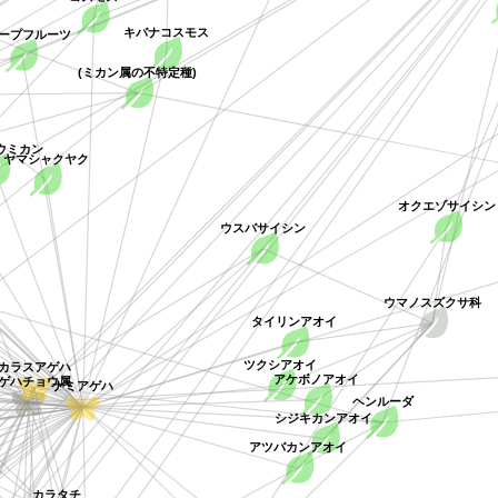
コスモス
キバナコスモス
ープフルーツ
(ミカン属の不特定種)
ミカン
ヤマシャクヤク
オクエゾサイシン
ウスバサイシン
ウマノスズクサ科
タイリンアオイ
ツクシアオイ
ナミアゲハ
アケボノアオイ
チョウ属
カラスアゲハ
ヘンルーダ
シジキカンアオイ
アツバカンアオイ
カラタチ