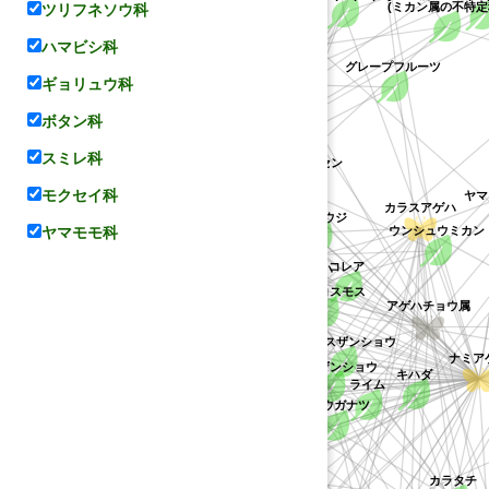
ツリフネソウ科
(ミカン属の不特定種
オレンジ
ハマビシ科
グレープフルーツ
ナガサキアゲハ
ギョリュウ科
ポンカン
ザボン
レモン
マンダリンオレンジ
ボタン科
スミレ科
ヨウシュハクセン
マツカゼソウ
アパラチアオオトラフアゲハ
ヤマシ
モクセイ科
アサクラサンショウ
キンカン
キンコウジ
ウンシュウミカン
カラスアゲハ
(コレア属の不特定種)
ヤマモモ科
ミカン
ミカン科
タンカン
サルカケミカン
キバナコスモス
コレア
モンキアゲハ
クスノキ科
ユズ
アゲハチョウ属
ヒラミレモン
フユザンショウ
コカラスザンショウ
タヒチライム
ナミアゲ
ザンショウ
クスノキ
カラスザンショウ
サルカケサンショウ
ライム
ナツミカン
タチバナ
キハダ
ヒュウガナツ
イダイ
ゲハ
ハッサク
カラマンシー
ゴシュユ
シャクヤク
カラタチ
ミヤマシキミ
イヌザンショウ