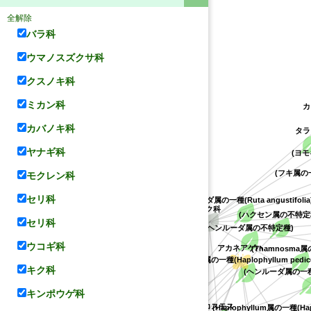
全解除
バラ科
ウマノスズクサ科
クスノキ科
ミカン科
タ
カバノキ科
(ヨモ
ヤナギ科
(フキ属の一種
モクレン科
キク科
セリ科
(ヘンルーダ属の一種(Ruta angustifolia)
(ハクセン属の不特定
セリ科
オバアワダン
ルリモンアゲハ
(ヘンルーダ属の不特定種)
ウコギ科
(Thamnosma属
アカネアゲハ
ボタン科
(Haplophyllum属の一種(Haplophyllum pedice
キク科
(ヘンルーダ属の一種(Ru
キンポウゲ科
(Haplophyllum属の一種(Haplop
マララヤップ・クタブ
コスモス