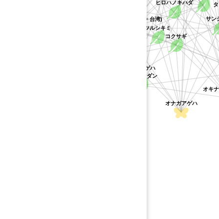
ヒロハノキハダ
タ
サンシ
メワンピ
オナシアゲハ
カラスアゲハ(八重山・台湾)
ツルシキミ
ヒレサンショウ
コクサギ
ギ
ゲッキツ
シロオビアゲハ
オナシモンキアゲハ
ハマセンダン
オキナ
オナガアゲハ