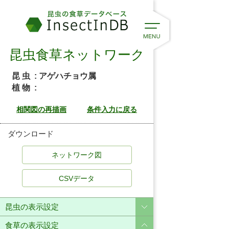
昆虫食草ネットワーク
昆 虫
: アゲハチョウ属
植 物
:
ダウンロード
CSVデータ
昆虫の表示設定
食草の表示設定