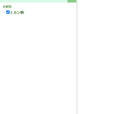
全解除
ミカン科