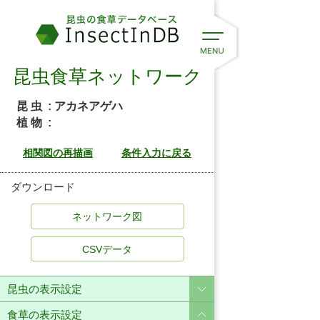
昆虫食草ネットワーク
昆 虫
: アカネアゲハ
植 物
:
ダウンロード
CSVデータ
昆虫の表示設定
食草の表示設定