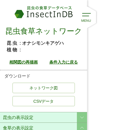
昆虫食草ネットワーク
昆 虫
: オナシモンキアゲハ
植 物
:
ダウンロード
CSVデータ
昆虫の表示設定
食草の表示設定