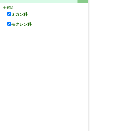
全解除
ミカン科
モクレン科