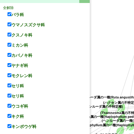
全解除
バラ科
ウマノスズクサ科
クスノキ科
ミカン科
カバノキ科
ヤナギ科
モクレン科
セリ科
セリ科
(ヘンルーダ属の一種(Ruta angustifol
(ハクセン属の不特定
ウコギ科
(ヘンルーダ属の不特定種)
(Thamnosma属の不
タブ
キク科
(Haplophyllum属の一種(Haplophyllum pedic
(ヘンルーダ属の一種(Rut
(Haplophyllum属の一種(Haplophyllu
キンポウゲ科
アカネアゲハ
キバナコスモス