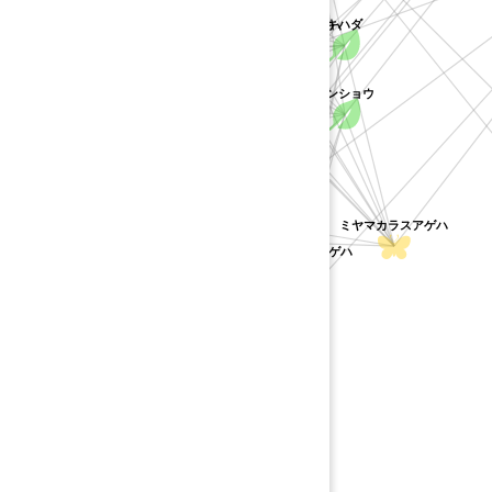
イヌザンショウ
カラスザンショウ
キハダ
サンショウ
カラスアゲハ
ヒロハノキハダ
ヒラミレモン
カラタチ
サンショウ
コクサギ
キツ
ミヤマシキミ
ツルシキミ
クスノキ
ハマセンダン
ミヤマカラスアゲハ
カラスアゲハ(八重山・台湾)
オキナワカラスアゲハ
オナガアゲハ
シモンキアゲハ
クスノキ科