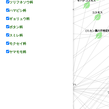
ツリフネソウ科
ハマビシ科
グレープフルーツ
コスモス
ギョリュウ科
アゲハ
レモン
ボタン科
オレンジ
ウンシュウミカン
(ミカン属の不特定種
スミレ科
ボン
マツカゼソウ
モクセイ科
ヨウシュハクセン
ヤマシャクヤク
オレンジ
アサクラサンショウ
ヤマモモ科
(コレア属の不特定種)
キンコウジ
タンカン
コレア
コカラスザンショウ
ライム
サルカケサンショウ
タヒチライム
ヒュウガナツ
ズ
ナツミカン
ナミアゲハ
アゲハチョウ属
ゲハ
ゴシュユ
ハッサク
ンシー
シャクヤク