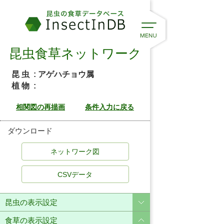
昆虫食草ネットワーク
昆 虫
: アゲハチョウ属
植 物
:
ダウンロード
CSVデータ
昆虫の表示設定
食草の表示設定