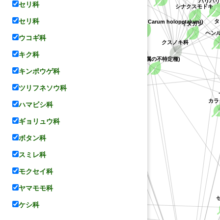
セリ科
タブ
イヌガシ
コリアンダー
セリ科
(ヒメウイキョウ属の一種(Carum holopetalum))
クスノキ科
ウコギ科
ヘン
キク科
キンポウゲ科
(ミカン属の不特定種)
パセリ
ツリフネソウ科
種)
ハマビシ科
フウ
ギョリュウ科
ボタン科
スミレ科
ミ
モクセイ科
ヤマモモ科
セロ
ケシ科
エゾノシシウド
Peucedanum palustre))
(Selinum属の一種(Selinum dawsonii))