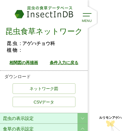
昆虫食草ネットワーク
昆 虫
: アゲハチョウ科
植 物
:
ヤ
ダウンロード
a trachypleura))
種)
orum))
セリ科
CSVデータ
昆虫の表示設定
ルリモンアゲハ
食草の表示設定