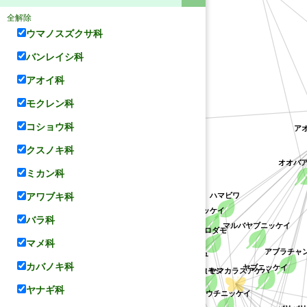
全解除
ウマノスズクサ科
バンレイシ科
アオイ科
モクレン科
アオ
コショウ科
クスノキ科
(ミヤマセンキュウ属の不特定種)
ミカン科
オオ
ハマビワ
ニッケイ
アワブキ科
ドクニンジン
マルバヤブニッケイ
シロダモ
バラ科
アブラチャン
ゲッケイジュ
マメ科
ヤブニッケイ
クロモジ
カバノキ科
コウチニッケイ
ミヤマカラスアゲハ
バリバリノ
ヤナギ科
シナクスモドキ
us))