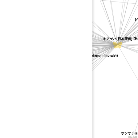
リ
ヤブジラミ
ハマボウフウ
ミツバ
オオハナウド
シマサイコ
ウバタケニンジン
シラネセンキュウ
ツクシボウフウ
イグサ
シャク
シロバナノダケ
ヤブニンジン
イワミツバ
フウ属の不特定種)
ウ
(シシウド属の一種(Angelica gmelinii))
ニホントウキ
ニンジン
(H
キアゲハ(日本亜種)
アンミ
イヌトウキ
ウ
ノダケ
ニュウ
イワテトウキ
aga))
ツクシゼリ
ヨロイグサ
オカゼリ
(カワラボウフウ属の一種(Peucedanum litorale))
イワニンジン
nia canadensis))
シシウド
一種(Angelica sylvestris))
ドクゼリモドキ
キボウフウ
アシタバ
アマニュウ
ダミツバ属の一種(Apium graveolens))
シラネニンジン
バ
ンキュウ
オオウバタケニンジン
ミヤマニンジン
マツバゼリ
ハナウド
カワラボウフウ
サンボウフウ
ヒカゲミツバ
シムラニンジン
イタリアンパセリ
ホソオ