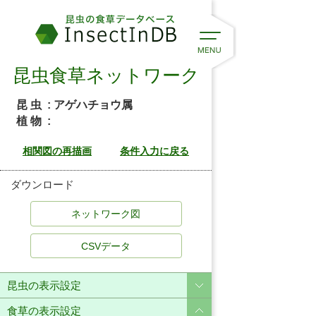
昆虫食草ネットワーク
昆 虫
: アゲハチョウ属
植 物
:
ダウンロード
CSVデータ
昆虫の表示設定
食草の表示設定