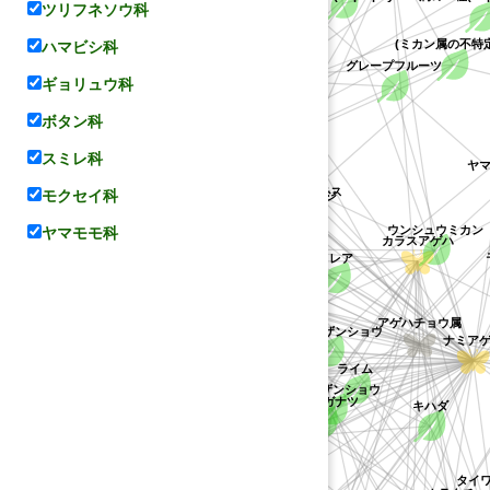
ツリフネソウ科
オレンジ
ハマビシ科
(ミカン属の不特定
ナガサキアゲハ
グレープフルーツ
ギョリュウ科
ザボン
マンダリンオレンジ
ポンカン
レモン
ボタン科
ヨウシュハクセン
マツカゼソウ
スミレ科
キバナコスモス
ヤマシ
アサクラサンショウ
モクセイ科
キンコウジ
ウンシュウミカン
(コレア属の不特定種)
キンカン
ミカン
タンカン
ヤマモモ科
ミカン科
ユズ
パラチアオオトラフアゲハ
コレア
カラスアゲハ
モンキアゲハ
サルカケミカン
ヒラミレモン
フユザンショウ
アゲハチョウ属
コカラスザンショウ
タヒチライム
クスノキ科
ナミアゲ
ザンショウ
ライム
サルカケサンショウ
カラマンシー
タチバナ
ダイ
ナツミカン
ヒュウガナツ
カラスザンショウ
ハッサク
キハダ
ロアゲハ
ゴシュユ
シャクヤク
クスノキ