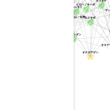
カラタチ
イヌザンショウ
ミヤマシキミ
タイワ
ヒロハノキハダ
ンピ
オナシアゲハ
ツルシキミ
サン
ヒレサンショウ
コクサギ
カラスアゲハ(八重山・台湾)
ギ
ゲッキツ
シロオビアゲハ
ハマセンダン
オナシモンキアゲハ
オキナワ
オナガアゲハ