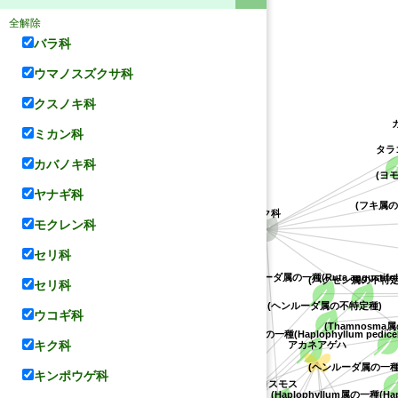
全解除
バラ科
ウマノスズクサ科
クスノキ科
ミカン科
タ
カバノキ科
(ヨモ
(フキ属の一
ヤナギ科
キク科
モクレン科
セリ科
(ヘンルーダ属の一種(Ruta angustifolia
アワダン
セリ科
(ハクセン属の不特定
ルリモンアゲハ
(ヘンルーダ属の不特定種)
ボタン科
ウコギ科
(Thamnosma属
(Haplophyllum属の一種(Haplophyllum pedicel
キク科
アカネアゲハ
(ヘンルーダ属の一種(Rut
キンポウゲ科
コスモス
マララヤップ・クタブ
(Haplophyllum属の一種(Haplop