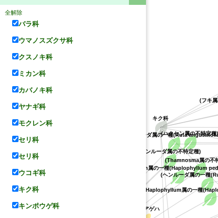
全解除
バラ科
ウマノスズクサ科
クスノキ科
ミカン科
カバノキ科
(フキ属の
ヤナギ科
キク科
モクレン科
(ハクセン属の不特定種)
(ヘンルーダ属の一種(Ruta angustifolia
セリ科
アワダン
(ヘンルーダ属の不特定種)
セリ科
(Thamnosma属の不
(Haplophyllum属の一種(Haplophyllum pedi
ウコギ科
(ヘンルーダ属の一種(Ruta 
ルリモンアゲハ
キク科
(Haplophyllum属の一種(Haploph
マララヤップ・クタブ
キンポウゲ科
ボタン科
アカネアゲハ