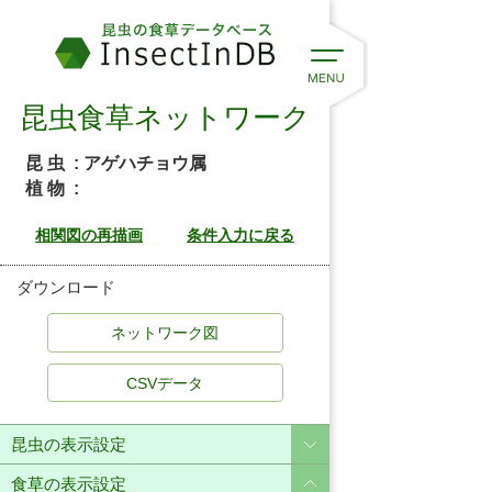
昆虫食草ネットワーク
昆 虫
: アゲハチョウ属
植 物
:
ダウンロード
CSVデータ
昆虫の表示設定
食草の表示設定