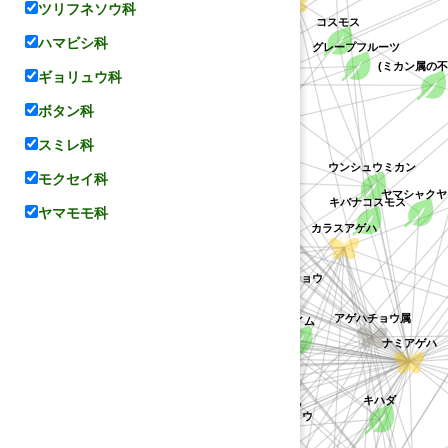
ツリフネソウ科
コスモス
オレンジ
ハマビシ科
グレープフルーツ
ナガサキアゲハ
(ミカン属の不
ギョリュウ科
ポンカン
マンダリンオレンジ
ザボン
ボタン科
レモン
スミレ科
マツカゼソウ
ミカン科
ウンシュウミカン
ヨウシュハクセン
モクセイ科
キバナコスモス
アサクラサンショウ
ヤマシャクヤク
キンコウジ
ラチアオオトラフアゲハ
(コレア属の不特定種)
ヤマモモ科
タンカン
ユズ
コレア
ンカン
カラスアゲハ
モンキアゲハ
コカラスザンショウ
ミカン
サルカケミカン
フユザンショウ
クスノキ科
ヒラミレモン
タヒチライム
ライム
ヒュウガナツ
アゲハチョウ属
サルカケサンショウ
ショウ
ナミアゲハ
タチバナ
カラマンシー
ナツミカン
ハッサク
クスノキ
キハダ
ゴシュユ
イヌザンショウ
カラスザンショウ
アゲハ
シャクヤク