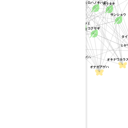
ヒロハノキハダ
カラタチ
ミヤマシキミ
ヒレサンショウ
サンショウ
オナシアゲハ
ツルシキミ
コクサギ
カラスアゲハ(八重山・台湾)
ギ
ゲッキツ
シロオビアゲハ
タイ
ハマセンダン
ミヤ
オナシモンキアゲハ
オキナワカラス
オナガアゲハ