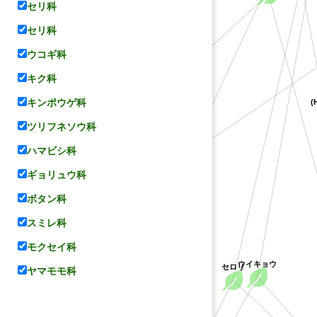
セリ科
セリ科
ウコギ科
キク科
(H
キンポウゲ科
ツリフネソウ科
ハマビシ科
ギョリュウ科
ボタン科
スミレ科
モクセイ科
コリアンダー
ウイキョウ
ヤマモモ科
セロリ
メウイキョウ属の一種(Carum holopetalum))
パセリ
不特定種)