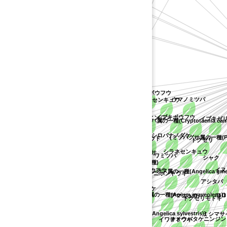
ヤマモモ科
)
(ニンジン属の不特定種)
ハクサンボウフウ
ミヤマニンジン
センキュウ
ウマノミツバ
アメリカボウフウ
シムラニンジン
)
イブキボウフウ
ウバタケニンジン
イブキゼリ
(ミツバ属の一種(Cryptotaenia canad
ハナウド
ノラニンジン
イタリアンパセリ
シロバナノダケ
(ミツバグサ属の一種(Pimpine
ハマウド
ドクゼリ
マツバゼリ
シラネセンキュウ
エゾノヨロイグサ
イワミツバ
シャク
ヒカゲミツバ
i))
(アメリカボウフウ属の不特定種)
イシヅチボウフウ
イヌ
(シシウド属の一種(Angelica gmelin
ニホントウキ
オオバセンキュウ
アシタバ
カワラボウフウ
ノダケ
))
(オランダミツバ属の一種(Apium graveolens))
ヨロ
アマニュウ
ドクゼリモドキ
エゾニュウ
アンミ
シラネニンジン
(シシウド属の一種(Angelica sylvestris))
ミシマサイ
オオウバタケニンジン
イワテトウキ
オカゼリ