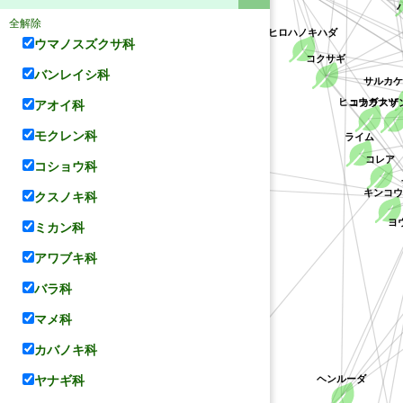
ハ
全解除
ヒロハノキハダ
ウマノスズクサ科
コクサギ
バンレイシ科
サルカ
コカラスザ
ヒュウガナツ
アオイ科
オオバナソケイ
モクレン科
ライム
コレア
シルバージャスミン
コショウ科
キンコウ
クスノキ科
ヨ
ミカン科
アワブキ科
バラ科
マメ科
カバノキ科
ヘンルーダ
ヤナギ科