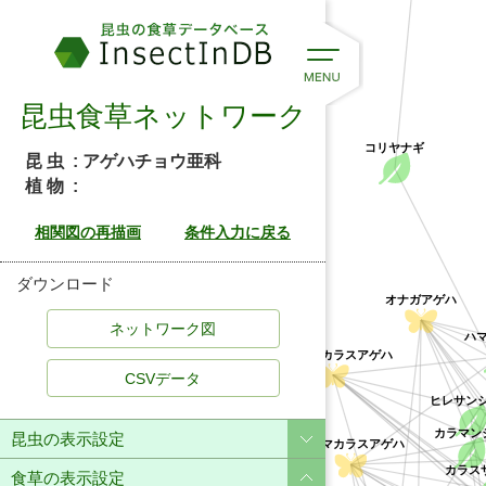
昆虫食草ネットワーク
コリヤナギ
昆 虫
: アゲハチョウ亜科
植 物
:
ダウンロード
オナガアゲハ
ハマ
オキナワカラスアゲハ
CSVデータ
ヒレサン
カラマン
昆虫の表示設定
ミヤマカラスアゲハ
カラスザ
食草の表示設定