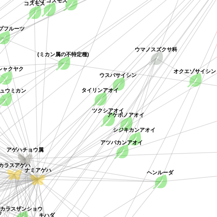
コスモス
プフルーツ
ウマノスズクサ科
(ミカン属の不特定種)
ャクヤク
オクエゾサイシン
ウスバサイシン
ュウミカン
タイリンアオイ
ツクシアオイ
アケボノアオイ
シジキカンアオイ
アツバカンアオイ
アゲハチョウ属
ナミアゲハ
ヘンルーダ
カラスアゲハ
カラスザンショウ
ウ