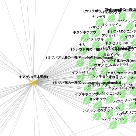
(Selinum属の一種(Se
(カワラボウフウ属の一種(Peucedanu
ハマボウフウ
ヤマゼリ
エゾノシ
ミシマサイコ
ハマゼリ
オオウバタケニン
ボタンボウフウ
アシタバ
イワ
イヌトウキ
ドクゼリモドキ
セリ
(オランダミツバ属の一種(
アマニュ
(シシウド属の一種(Angelica gmelinii))
ヨロイグサ
シャク
(ミツバグサ属の一種(Pimpinella saxifraga))
(シシウド属の一種(Angeli
ニホントウキ
ウマノミツバ
ドクゼリ
イブキゼリ
(アメリカボウフウ
シラネセンキュウ
キアゲハ(日本亜種)
イワミツバ
オ
(ミツバ属の一種(Cryptotaenia canadensis))
シロバナノダケ
イシヅチ
エゾノヨロイグ
ウバタケニンジン
イブキボウフウ
センキュウ
マツバ
ハマウド
ミヤマニンジン
ハクサンボウフウ
イタリ
ハナウド
シムラニンジン