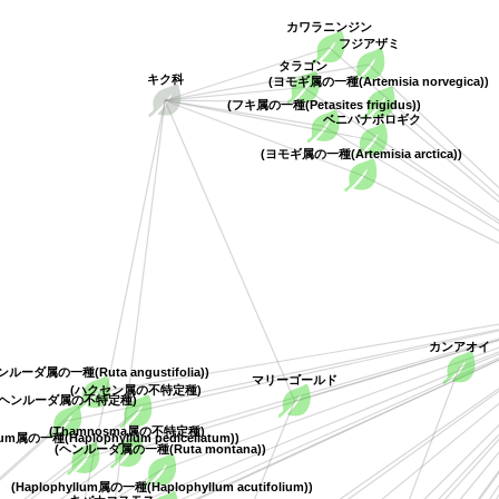
カワラニンジン
フジアザミ
タラゴン
キク科
(ヨモギ属の一種(Artemisia norvegica))
(フキ属の一種(Petasites frigidus))
ベニバナボロギク
(ヨモギ属の一種(Artemisia arctica))
カンアオイ
ンルーダ属の一種(Ruta angustifolia))
マリーゴールド
(ハクセン属の不特定種)
(ヘンルーダ属の不特定種)
(Thamnosma属の不特定種)
lum属の一種(Haplophyllum pedicellatum))
(ヘンルーダ属の一種(Ruta montana))
(Haplophyllum属の一種(Haplophyllum acutifolium))
キバナコスモス