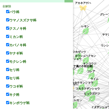
アカネアゲハ
アパラチアオオトラフアゲハ
マララヤップ・クタブ
全解除
バラ科
ルリモンアゲハ
グレー
ナルトミカン
ウマノスズクサ科
オートー
レモン
クスノキ科
オレンジ
ヤマシ
ナガサキアゲハ
ミカン科
ザボン
ボタン
カバノキ科
ウンシ
マンダリンオレンジ
マツカゼソウ
ヤナギ科
ポンカン
ヨウシュハクセン
アサクラサンショウ
ミカン科
モクレン科
キンコウジ
(コレア属の不特定種)
タンカン
セリ科
コレア
ユズ
ミカン
セリ科
タヒチライム
ライム
サルカケサンショウ
キンカン
ウコギ科
モンキアゲハ
コカラスザンショウ
フユザンショウ
ヒュウガナツ
ミヤマシキミ
キク科
サルカケミカン
ナツミカン
タチバナ
ダイダイ
テリハザンショウ
ョウ
キンポウゲ科
ヒラミレモン
シャクヤク
イヌザンショ
ゴシュユ