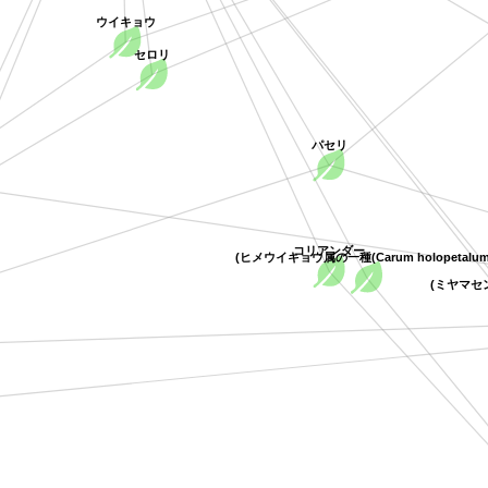
ウイキョウ
セロリ
パセリ
コリアンダー
(ヒメウイキョウ属の一種(Carum holopetalu
(ミヤマ