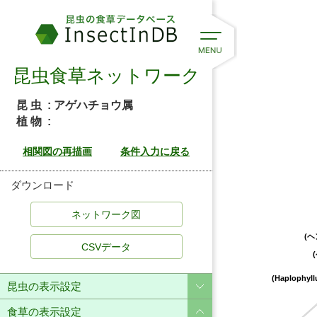
昆虫食草ネットワーク
昆 虫
: アゲハチョウ属
植 物
:
ダウンロード
(ヘ
CSVデータ
(Haplophyl
昆虫の表示設定
ボタン科
食草の表示設定
オオバアワダン