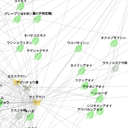
コスモス
グレープフルーツ
(ミカン属の不特定種)
キバナコスモス
ウンシュウミカン
オクエゾサイシン
ウスバサイシン
ヤマシャクヤク
ウマノスズクサ科
タイリンアオイ
アゲハチョウ属
ツクシアオイ
カラスアゲハ
アケボノアオイ
ヘンルーダ
ナミアゲハ
シジキカンアオイ
ザンショウ
アツバカンアオイ
キハダ
クスノキ科