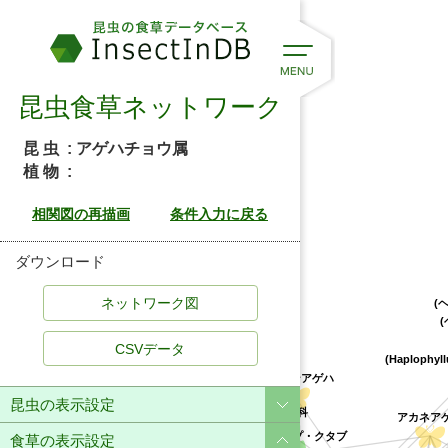
昆虫食草ネットワーク
昆 虫
: アゲハチョウ属
植 物
:
ダウンロード
(ヘ
(
CSVデータ
(Haplophyl
オオバアワダン
ルリモンアゲハ
昆虫の表示設定
ボタン科
アカネアゲハ
食草の表示設定
マララヤップ・クタブ