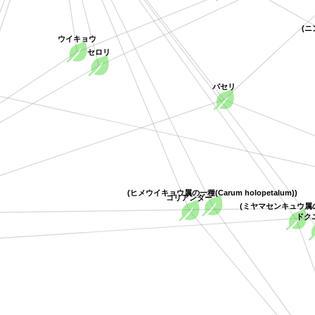
ウイキョウ
セロリ
パセリ
(ヒメウイキョウ属の一種(Carum holopetalum))
コリアンダー
(ミヤマセンキュウ
ド