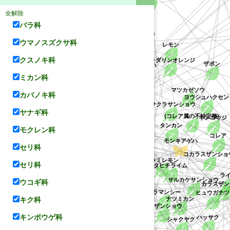
ナルトミカン
全解除
バラ科
オートー
ナガサキアゲハ
ウマノスズクサ科
ヤナギ
オレンジ
レモン
アパラチアオオトラフアゲハ
クスノキ科
is))
ボタン
ザボン
マンダリンオレンジ
ポンカン
ミカン科
カバノキ科
マツカゼソウ
ii))
ヨウシュハクセン
アサクラサンショウ
ヤナギ科
ミカン科
(コレア属の不特定種)
キンコウジ
キンカン
モクレン科
タンカン
ミカン
コレア
セリ科
サルカケミカン
モンキアゲハ
コカラスザンショウ
ユズ
セリ科
タヒチライム
ライム
ヒラミレモン
サルカケサンショウ
ウコギ科
テリハザンショウ
フユザンショウ
キュウミヤマシキミ
ダイダイ
タチバナ
ヒュウガナツ
ナツミカン
キク科
カラス
ザンショウ
カラマンシー
イヌザンショウ
キンポウゲ科
ゴシュユ
ハッサク
シャクヤク
クロアゲハ