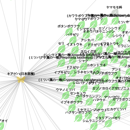
(カワラボウフウ属の一種(Peucedanum pal
(Selinum属の一種(Selinum 
ハマボウフウ
ヤマゼリ
ミツ
ボタンボウフウ
エゾノシシウド
ミシマサイコ
オオウバタケニンジン
オ
ハマゼリ
シシウド
アシタバ
イワテトウキ
セリ
ドクゼリモドキ
イヌトウキ
イワ
ヨロイグサ
(カワラ
(オランダミツバ属の一種(Apium gr
(シシウド属の一種(Angelica gmelinii))
(シシウド属の一種(Angeli
アマニュウ
(ミツバグサ属の一種(Pimpinella saxifraga))
シャク
ニホントウキ
ドクゼリ
アンミ
シラネセンキュウ
イブキゼリ
イシヅチボウフウ
キアゲハ(日本亜種)
オオバ
(ミツバ属の一種(Cryptotaenia canadensis))
(アメリカボウフウ属の
シロバナノダケ
イワミツバ
エゾノヨロイグサ
エゾ
ウマノミツバ
センキュウ
ウバタケニンジン
マツバゼリ
ハマウド
カワラ
イブキボウフウ
ヒカゲミツ
ミヤマニンジン
ハナウド
ハクサンボウフウ
イタリアンパセリ
シムラニンジン
アオイ