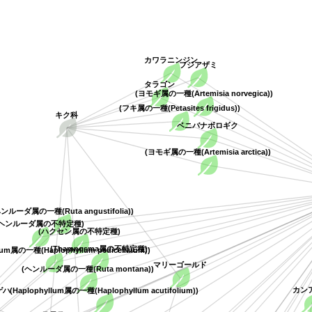
カワラニンジン
フジアザミ
タラゴン
(ヨモギ属の一種(Artemisia norvegica))
キク科
(フキ属の一種(Petasites frigidus))
ベニバナボロギク
(ヨモギ属の一種(Artemisia arctica))
ンルーダ属の一種(Ruta angustifolia))
ヘンルーダ属の不特定種)
(ハクセン属の不特定種)
(Thamnosma属の不特定種)
lum属の一種(Haplophyllum pedicellatum))
マリーゴールド
(ヘンルーダ属の一種(Ruta montana))
(Haplophyllum属の一種(Haplophyllum acutifolium))
カン