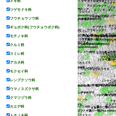
メギ科
ギンヨウアカシア
チヂミザサ
ツノクサネ
rmentosa))
ハルランイヌビワ
ヒメノガリヤス
タイワンクズ
シュクシャ
ホソバクサフジ
コウトウシジミ
(トケイソウ属の一種(Passiflora tuberosa))
カギガタアオイ
ツルマメ
アカマ
メスアカムラサキ
バイヌビワ
ツゲモドキ科
コヨウラクツツジ
ナツメヤシ
アイズシモツケ
アオイ
(トウワタ属の一種(Asclepias verticillata))
ホソバヒカゲスゲ
ミヤマクマザサ
ゴマダラチョウ
カスマグサ
ク属の一種(Ficus hispide))
リュウキュウクロウメモドキ
フウチョウソウ科
エゾノギシギシ
ネズミノオ
レイシ
ナツハゼ
ジグサ
トウワタ
ミセバヤ
ミヤマシラスゲ
クロマダラソテ
カモジグサ
タマガワホトトギス
(キマメ属の一種(Cajanus pubescens))
スイカズラ科
(トケイソウ属の一種(Passiflora costaricensis))
シラ
ツルギク
(コムギ
ギョボク科(フウチョウボク科)
ネコノチチ
ヤマビワ
Tauschia属の不特定種)
トチノキ
シオデ
キチョウ
シナクスモドキ
ヤマテキリスゲ
タ
シロバナタチツボスミレ
マダケ
ヨモギ
モチノキ科
(シ
キマメ
キビノクロウメモドキ
ウラギンシジミ
シカクマメ
ナンカイカンアオイ
モリアザミ
ヤブザクラ
トキワススキ
(トケイソウ属の一種(Passiflo
オウゴン
不特定種)
ヤマユリ
マシャクナゲ
リュウキュウミヤマシキミ
クルミ科
(トケイソウ属の一種(Passiflora
トゲイヌツゲ
カラフトヒョウ
ロミノウグイスカグラ
ア・ヘテロフィラ
種)
ナルトミカン
スミレ科
ハネガヤ
オオカモメヅル
(トウワタ属の一種(Asclepias
チドリノキ
アオカラムシ
(ツノクサネム属の不特定種)
(トケイソウ属の一種(Passiflora maliform
ルピナス
ライム
(Lomatium属の一種(Lomatium grayi))
オオミフウチ
アカネ科
カン
(サラシア属の一種(Salacia disepala))
(ルリモン
シマクロウメモドキ
eranthemum malabaricum))
ミバナ
イワサキコノハ
コウマゴヤシ
ツマムラサキ
ギンコウボク
コカラスザンショウ
ベニヒ
モクセイ科
ミチノクシロヤナギ
オクエゾサイシン
コヒョウモンモドキ
ルカヤ
ハハコグサ
(イケマ属の
オオゴマシジミ
ウロコマリ
レンプクソウ科
(Pteryxia属の一種(Pteryxia terebi
リュウキュウテイカカズラ
リュウキュウムラサキ
クロヒメカンアオイ
ミズキ
アマミイケマ
ノダイオウ
セントポーリア・コンフーサ
パラ
(シシウ
種)
ウマノスズクサ科
リュウキュウガシワ
ハナナズナ
レモン
ブウツギ
コセンダングサ
リ
コウトウエ
ヤマハンノキ
(コレア属の不特定
ヒロ
ルリモンアゲハ
アオノイワレン
クマツヅラ科
種)
サヤヌカグサ
ツクシトラノオ
オ
ホウライカモ
(コリネフォラ
(オオ
チマキザサ
イボツヅラフジ
ウダイカンバ
ツシママンネングサ
モウソウチク
カエデ科
(八重山・台湾)
ヤハズハハコ
コゴメスゲ
(ホウライカガミ属の不特定種)
(イチゴツナギ属の一種(Poa nemoralis))
フウ
(ワンピ属の一種(Clausena a
バタケニンジン
スズメノトウガラシ
トチノキ科
ウラジロイワガサ
シラゲキクバクワガタ
ドクゼリモドキ