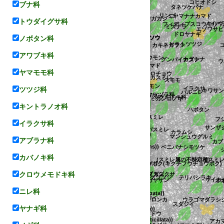
コヒオドシ
ネム
ブナ科
タネツケバナ
アカソ
シコ
ムラサキハシドイ
オカズラ
ミヤマキリシマ
エゾワサ
ョボク
アカミズキ
ミヤマナナカマド
ハナガガシ
トウダイグサ科
(トケイソウ属の一種(Passiflora vellozii))
フィディプスコウモリワ
エゾノシモツケソウ
リンゴ
ドロヤナギ
ミズナラ
チシオスミレ
アズキ
トケイソウ(総称)
コマツナギ
(クジャクヤシ属の一種(Caryota albertii))
シマムラサキ
ネズミモチ
ノイバラ
フウチョウソウ
ノボタン科
カキネガラシ
(シキタソウ属の不特定種)
モウリンカ
ダイダイモンキチョウ
ムラサキナツフジ
リヒユ科
サヤエンドウ
ウメ
カタビラ
(トロフィス属の一種(Trophis tortuosa))
アワブキ科
ヒラトツツジ
ミドリヒョウモン
ホシクサ科
オカスミレ
ウ
ダイズ
カラシナ
ix livia))
タチオランダゲンゲ
不特定種)
モドキ
ササゲ
グンバイナズナ
ヤマモモ科
ナミエシロチョウ
タイワンヒメシジミ
セイヨウナナカマド
ンゴウカン
ソテツ科
マル
シバハギ
ai))
キグニカンアオイ
スモモ
ホザキシモツケ
ツツジ科
(トウワタ属の一種(Asclepias speciosa))
ハルニレ
オオウラギンスジヒョウモン
クマツヅラ科
トキワサンザシ
イネ科
イラクサ
コバノガマズミ
スジグロシロマダラ
ツゲモドキ科
キントラノオ科
キハダ
ピンクシャワー
ヒラミカンコノキ
(フジマメ属の不特定種)
ロタラリア
ブニッケイ
ハボタン
ウバユリ
ウワミズザクラ
ドリアン
イラクサ科
ヤツ
フジ
ケマルバスミレ
ミヤマスミレ
ヤマトアオダモ
の一種(Conioselinum scopulorum))
マンシュウグルミ
サン
アカネ科
ハナショウガ
オオバイヌビワ
アブラナ科
オオケイヌビワ
カラムシ
(トケイソウ属の一種(Passiflora capsularis))
ベニバナシモツケ
ンコムギ
ワンカンスゲ
ヤマ
シハイスミレ
アカシデ
(トケイソウ属の一種(Passiflora cyanea))
カブ
カバノキ科
オオ
シイノキカズラ
(スミレ属の不特定種)
トリアシショウマ
タムラソウ
コメヒシバ
サイカチ
テリハコブガシ
ミヤマタニワタシ
rypltolepis pauciflora))
ヒロハクサフジ
オオコチョウ
ミヤマイボタ
イタドリ
(フウセントウワタ属の一種(Gomphocarpus arborescens))
クロウメモドキ科
ツクシハギ
メスゲ
イモ
ヒメフウチョウボク(キクチフウチョウボク)
ハギ
シロ
テリバシラキ
スジグロカバマダラ
アオスゲ
オノエスゲ
ニレ科
ネビキミヤコグサ
ウマノスズクサ
レンゲツツジ
タガヤサン
(トウワタ属の一種(Asclepias erosa))
クロツグ
(トケイソウ属の一種(Passiflora acuminata))
ヤナギ科
ワシデ
ヤス
ウラゴマダラシジミ
ヤエヤマコンロンカ
(ミカン属の不特定種)
ハマエンドウ
アフリカコマツナギ
ミカドアゲハ
ウスイロネッタイヒョウモン
スダジイ