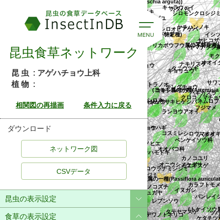
シロオビアゲハ
ヤヒコザサ
ミヤマカラスアゲハ
タカサゴジイ
イシヅチボウフウ
ハクサンボウ
ナキリスゲ
(アオツヅラフジ属の不特定種)
サラサウツギ
(アメリカボウフウ属の不特定種)
(ヤマ
カルミモンシロチョウ
ジャノメチョウ
ミヤマニンジン
ケシ科
オオバセンキュウ
オオイ
タニウツギ
オオモンシロチョウ
ナガアゲハ
昆虫食草ネットワーク
ミヤマシキミ
テングチョウ
ハネミイヌエンジュ
一種(Lomatium utriculatum))
ス
ソラマメ
(Teclea属の一種(Teclea natalensis))
スイカズラ
ナミアゲハ
ギョリュウ
フジマメ
ハギカズラ
ヒメトラノオ
ナルコスゲ
昆 虫
: アゲハチョウ上科
クマシデ
コキンレイカ
ハナシュクシャ
ネグンドカエデ
植 物
:
ムラサキヒゲシバ
クロコノマチョ
ミヤマアシボソスゲ
ノニレ
(ヨモギ属の一種(Artemisia norvegica
リュウキュウヌスビトハギ
サワフタギ
シロネ
ネムロブシダマ
ミツバイワガサ
ランヨウアオイ
ケハギ
ゴボウ
リ
コスミレ
カテンソウ
特定種)
コノハチョウ
モンキアゲハ
リュウキュウチク
シロ
ベンケイソウ科
スズメノヒエ
アブラススキ
ハチク
マツ科
ダウンロード
セイヨウヤマガラシ
グレープフルーツ
ア
モエギスゲ
オオバコ科
ハイイロタテハモドキ
カノ
ガガイモ科
イチゴ
コシノカンアオイ
シマスズメノヒエ
シロガラシ
ツヅラフジ科
ミ
シロウラナミシジミ
マルダケハギ
エゾミドリシジミ
(トケイソウ属の一種(Passiflora auri
コシンジュガヤ
カラフトモメンヅ
ルベシベザサ
モンジ
CSVデータ
キダチハマグルマ
イヨカズラ
レブンソウ
クロヒカゲ
ハナミョウガ
タカサゴタムラソウ
ビルマネムノキ
オニウシノケグサ
タイワンホトトギス
イヌガシ
リカクロミザクラ
デワノトネリコ
メキマダラヒカゲ
ヒナタイノコズチ
バンレイ
クワノハエノキ
イロハモミジ
ハマセンダン
オジロシジミ
ワウメ科
ツバ
昆虫の表示設定
エゾノクロウメモドキ
ケタチツボス
ハ
ミウラナミシジミ
クスノハガシワ
(
タテヤマスゲ
センダイハギ
マメモドキ科(コウトウマメモドキ科)
タイアザミ
キタキチョウ
マルバヤハズソウ
食草の表示設定
タイワンタイマイ
ビロードクサフジ
ビン
キンギョソウ