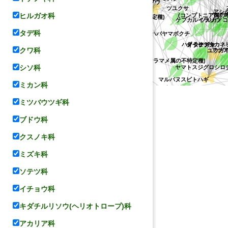
クガイソウ
キダチニンドウ
ra flexuosa var. perrottetiana))
セイロンマ
オオハナウド
ヒルガオ科
ミツバ
ヒサゴナ
ウリハダカエデ
(Selinum属の
キンコウボク
アシタバ
ヤブジラミ
ウ科
サツマイモ
リュウキュウミスジ
タデ科
(コンプトニア
ヤマキマ
コマクサ
ヘ
ツルカノコソウ
クワ科
イタチガヤ
ハグロソウ
カジ
ミツバオウレン
(リンゴ属の不特定種)
ヤ
ツユクサ
ハクラクジュ
シソ科
ハバヤマボクチ
ケブカルイラソウ
ハマヒサカキ
ダイセツタカ
(ソラマメ属の不特定種)
フジアザミ
ウツギ
ミカン科
ユウガギク
ヤマトスジグロシロ
ミツバウツギ科
ホソオチョウ
オッタチカタバミ
マルバヌスビトハギ
ブドウ科
モチノ
クサタチバナ
クスノキ科
ヤエヤマウラナミジャノメ
ハクサンボク
ミズキ科
ソテツ科
ヒノ
ウルシ科
イチョウ科
キダチルリソウ(ヘリオトロープ)科
アカリア科