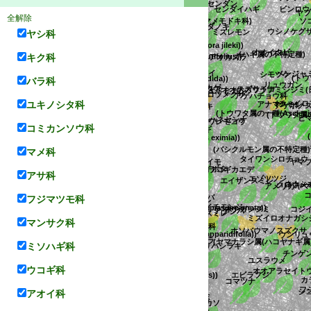
ヤクシマダケ
サルトリイバラ科
全解除
リ
ウシノケグサ
ミズレモン
アカハダノキ
(トケイソウ属の一種(Passiflora jileki))
セイヨウミヤコグサ
フナバランソウ
ヤシ科
(ハギ属の不特定種)
ヤマハハコ
(キマメ属の一種(Cajanus acutifolius))
ミヤマアオイ
イヌムギ
オオイタビ
カラスノゴマ
ソコベ
定種)
クルーギールリマダラ
ヤブツルアズキ
ススキ
キク科
シモツケ
ツ
(トケイソウ属の一種(Passiflora candida))
ヤマカモジグサ
ヒメヒカゲ
ヤブニッケイ
ホウライアオカズラ
ウスアオオナガウラナミシジミ(日本
オオフサモ
キンキカンアオイ
アゲハチョウ科
アナマスミレ
ミ
シロツメクサ
エドヒガン
バラ科
イシガケチョウ
ハイマキエハギ
アケボノスミレ
ツルフジバカマ
ナガボノシロワレモコウ
(チャイロフクロ
ベンジャ
スズサイコ
リュウガン
ユキノシタ科
ハネセンナ
クロバナツルアズキ
ヒマ
キハギ
タヌキコマツナギ
フシノハアワブキ
(ト
コミカンソウ科
トウオガタマ
ゲノガリヤス
ヤワラスゲ
ロミドリシジミ
(トウワタ属の一種(Asclepi
タイワンシロチョウ
(イチジク属の一種(Ficus eximia))
マメ科
ハゴロモルコウソウ
カラコギカエデ
科
emidesmus属の一種(Hemidesmus indicus))
ヤナギイボタ
クスノキ科
カワラスゲ
イチョウ科
ジャガイモ
(バシクルモン属の不特
(ディルケア属の不特定種)
ヤエヤマスミレ
クロウメモド
ヤマブ
エイザンスミレ
カルガヤ
アサ科
アメリカヤマナ
コバノ
ビロウ
エゾツツジ
ヒメスイバ
ゴ
モンキチョウ
ハブソウ
ョウモン
ネコハギ
アサヒヒョウモン
フジマツモ科
ギランイヌビワ
オナガシジミ
ヤエヤマイチモンジ
ネ
mum acuminatissium))
ムギ
ツボスミレ
ミズイロオナガシジ
リュウキュウカワラケツメイ
イトイヌノハナヒゲ
ホソバウマノスズ
モクセイ科
アクシバ
マンサク科
ホンモンジスゲ
ウン
(ヤマナラシ属(ハコヤナギ属
特定種)
シナガワハギ
(トウワタ属の一種(Asclepias incarnata))
メンヅル
テリハニレ
ophanthus divaricatus))
シマテリバシラキ
ミソハギ科
(トケイソウ属の一種(Passiflora ovalis))
ナンブアザミ
(トケイソウ属の一種(Passiflora capparidifolia))
チンゲン
(トゲイヌツゲ属の不特定種)
ヒゴクサ
サネム
チョウジザクラ
トゲバンレイシ
ナガボノアカワレモコウ
ギョボク
ウコギ科
オオアラセイトウ
イチジク
コマツナ
エビラフジ
ユスラウメ
(コマツナギ属の一種(Indigofera pratensis))
サワグルミ
ムクイヌビワ
(トケイソウ属の一種(Passiflora rhamnifolia))
(ヒョウモンモドキ族の一種(Chlosyne lacinia))
フ
ササユリ
ミヤコグサ
アオイ科
モジ
スミレ
ウンシュウミカン
(トウワタ属の一種(Asclepias viridis))
エゾウラジロハナヒリノキ
の不特定種)
ヒメスミレ
カロトロピス
科)