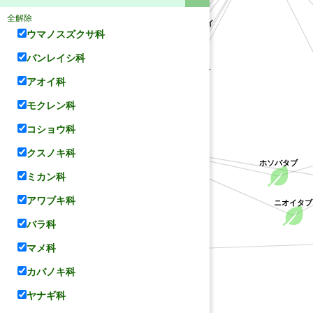
アブラチャン
ゲッケイジュ
全解除
クロモジ
タブノキ
ウマノスズクサ科
コウチニッケイ
バリバリノキ
イヌガシ
バンレイシ科
シナクスモドキ
アオイ科
モクレン科
クスノキ科
コショウ科
ホソバタブ
クスノキ科
ニオイタブ
ミカン科
アワブキ科
バラ科
マメ科
カバノキ科
ヤナギ科