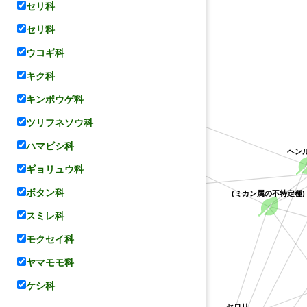
セリ科
セリ科
ウコギ科
キク科
コリアンダー
ョウ属の一種(Carum holopetalum))
キンポウゲ科
ツリフネソウ科
ハマビシ科
ヘン
ギョリュウ科
パセリ
ボタン科
(ミカン属の不特定種
スミレ科
モクセイ科
ヤマモモ科
ケシ科