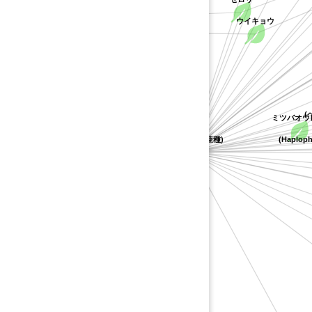
セロリ
inum dawsonii))
ウイキョウ
tre))
オオハナウド
バ
ツクシボウフウ
ブジラミ
ケ
ヤブニンジン
シャク
ウ
トウキ
ニンジン
(ヘ
イヌトウキ
elica gmelinii))
ボウフウ属の一種(Peucedanum litorale))
ミツバオウレン
キアゲハ(日本亜種)
(Haploph
ヨロイグサ
ウキ
クゼリモドキ
オカゼリ
アシタバ
s))
ド
veolens))
マニュウ
シラネニンジン
オオウバタケニンジン
ゼリ
カワラボウフウ
カゲミツバ
セリ