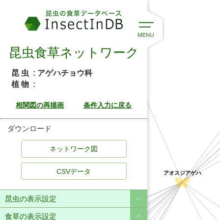
ヤマビワ
昆虫食草ネットワーク
昆 虫
: アゲハチョウ科
植 物
:
ダウンロード
アオスジアゲハ
CSVデータ
ハマビワ
昆虫の表示設定
ニッケイ
マルバヤブニッケイ
食草の表示設定
シロダモ
ヤブニッケイ