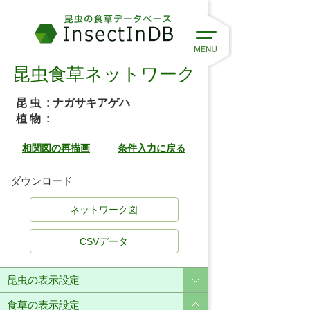
昆虫食草ネットワーク
昆 虫
: ナガサキアゲハ
植 物
:
ダウンロード
CSVデータ
昆虫の表示設定
食草の表示設定