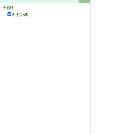
全解除
ミカン科