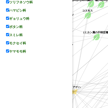
(Haplophyllum属の一種(Haplophy
ツリフネソウ科
アカネアゲハ
ハマビシ科
ボタン科
コスモス
グレープフルーツ
ギョリュウ科
ゲハ
ボタン科
レモン
(ミカン属の不特定種
スミレ科
オレンジ
ウンシュウミカン
ザボン
モクセイ科
ヤマシャクヤク
ヤマモモ科
ンオレンジ
マツカゼソウ
ヨウシュハクセン
アサクラサンショウ
キンコウジ
(コレア属の不特定種)
タンカン
コレア
ライム
コカラスザンショウ
アゲハチョウ属
タヒチライム
ヒュウガナツ
サルカケサンショウ
ナミアゲハ
ズ
ンキアゲハ
ナツミカン
ョウ
シャクヤク
ユ
ハッサク