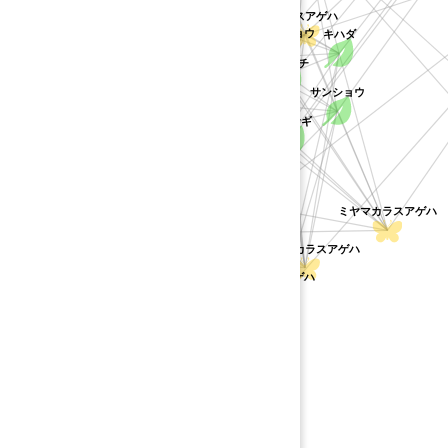
マンシー
カラスアゲハ
カラスザンショウ
キハダ
イヌザンショウ
ヒラミレモン
ヒロハノキハダ
カラタチ
レサンショウ
サンショウ
クスノキ科
クスノキ
コクサギ
ミヤマシキミ
ゲッキツ
ツルシキミ
ハ
ミヤマカラスアゲハ
カラスアゲハ(八重山・台湾)
ハマセンダン
オキナワカラスアゲハ
オナガアゲハ
オナシモンキアゲハ