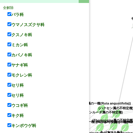
全解除
バラ科
ウマノスズクサ科
クスノキ科
ミカン科
カバノキ科
ヤナギ科
モクレン科
セリ科
セリ科
(ヘンルーダ属の一種(Ruta angustifolia))
ウコギ科
(ハクセン属の不特定種
(ヘンルーダ属の不特定種)
キク科
(Thamnosma属の不特定種
(ヘンルーダ属の一種(Ruta 
(Haplophyllum属の一種(Haplophyllum pedicella
キンポウゲ科
キバナコスモス