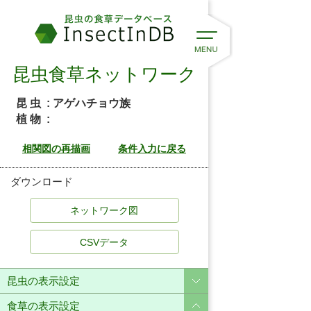
昆虫食草ネットワーク
昆 虫
: アゲハチョウ族
植 物
:
ダウンロード
CSVデータ
昆虫の表示設定
食草の表示設定