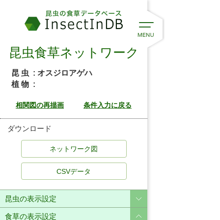
昆虫食草ネットワーク
昆 虫
: オスジロアゲハ
植 物
:
ダウンロード
CSVデータ
昆虫の表示設定
食草の表示設定