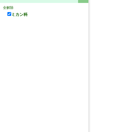
全解除
ミカン科