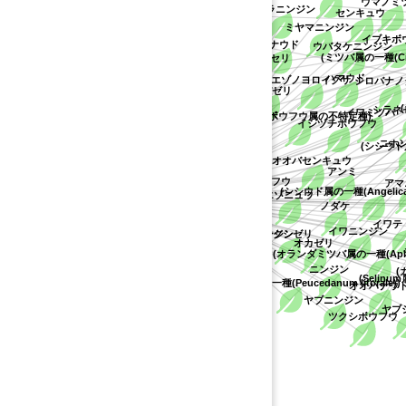
ハクサンボウフウ
adium属の不特定種)
(ニンジン属の不特定種)
ウマノミ
シムラニンジン
センキュウ
)
i))
cuta maculata))
ミヤマニンジン
属の一種(Tauschia parishii))
イブキボ
ハナウド
ウバタケニンジン
(ミツバ属の一種(Crypto
イタリアンパセリ
um))
不特定種)
一種(Lomatium martindalei))
ハマウド
エゾノヨロイグサ
シロバナノ
マツバゼリ
lloggii))
アメリカボウフウ
ngelica arguta))
(ミ
シラネセ
)
イワミツバ
ヒカゲミツバ
(アメリカボウフウ属の不特定種)
ノラニンジン
種)
イシヅチボウフウ
))
eracleum maximum))
ニホン
(シシウド属の一
の不特定種)
mentosa))
オオバセンキュウ
属の一種(Perideridia gairdneri))
アンミ
カワラボウフウ
種)
アマニ
ド
(シシウド属の一種(Angelica syl
セリ科
エゾニュウ
omatium triternatum))
ノダケ
rayi))
 terebinthina))
イワテト
イワニンジン
ツクシゼリ
lica tomentosa))
シラネニンジン
オカゼリ
シ
(オランダミツバ属の一種(Apium g
ニンジン
(カワ
(Selinum属
(カワラボウフウ属の一種(Peucedanum litorale))
オオハナウド
ヤブニンジン
ヤブジ
ツクシボウフウ