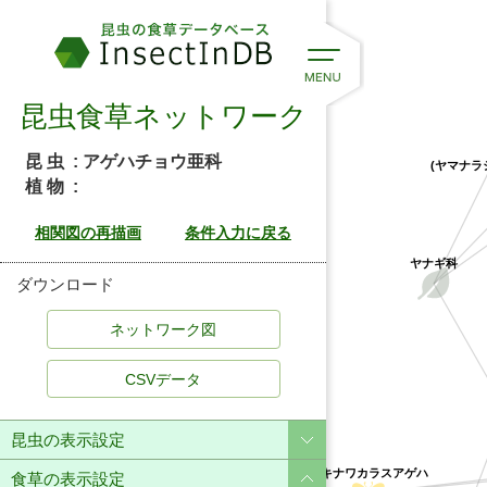
昆虫食草ネットワーク
(ヤマナラ
昆 虫
: アゲハチョウ亜科
植 物
:
ヤナギ科
ダウンロード
CSVデータ
昆虫の表示設定
オキナワカラスアゲハ
食草の表示設定
ミヤマカラスア