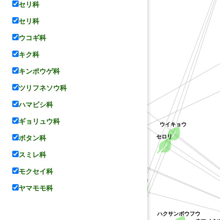
セリ科
セリ科
ウコギ科
キク科
コリアンダー
キンポウゲ科
(ヒメウイキョウ属の一種(Carum holopetalum))
ツリフネソウ科
ハマビシ科
クニンジン
ギョリュウ科
(ミヤマセンキュウ属の不特定種)
ウイキョウ
ボタン科
セロリ
スミレ科
モクセイ科
パセリ
ヤマモモ科
cymopterus montanus))
))
ingii))
(Lomatium utriculatum))
um dissectum))