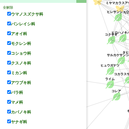
全解除
ヒレサンショ
ウマノスズクサ科
バンレイシ科
ヒロハノキハ
コクサギ
アオイ科
モクレン科
タヒ
サルカケサンシ
コショウ科
ヒュウガナツ
クスノキ科
オオバナソケイ
コカラス
ミカン科
ライム
アワブキ科
コレア
バラ科
マメ科
キ
カバノキ科
シルバージャスミン
ヤナギ科