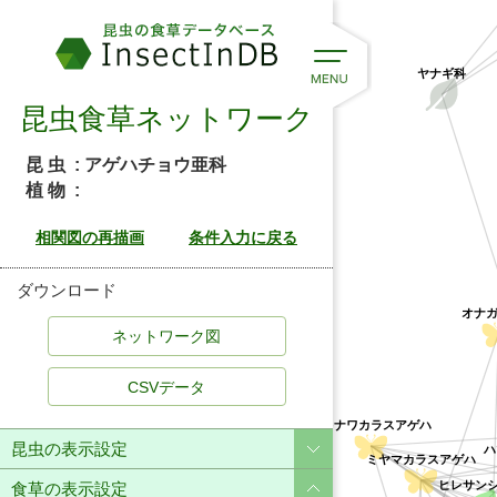
ヤナギ科
昆虫食草ネットワーク
昆 虫
: アゲハチョウ亜科
植 物
:
ダウンロード
オナガ
CSVデータ
オキナワカラスアゲハ
ハ
昆虫の表示設定
ミヤマカラスアゲハ
ヒレサン
食草の表示設定