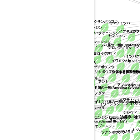
montanus))
sectum))
(ニンジン属の不特定種)
ハクサンボウフウ
ウマノミツバ
 utriculatum))
(コンプトニ
シムラニンジン
イブキボウフ
定種)
ウバタケニンジン
センキュウ
ハナウド
a parishii))
ミヤマニンジン
アメリカボウフウ
))
(ミツバ属の一種(Cryptotaenia 
ドク
シロバナノダケ
イタリアンパセリ
ノラニンジン
m martindalei))
ハマウド
エゾノヨロイグサ
(ミツバグサ属の
arguta))
イワミツバ
ニホントウ
ヒカゲミツバ
マツバゼリ
イシヅチボウフウ
(シシウド属の一種(Angel
(アメリカボウフウ属の不特定種)
dia gairdneri))
シラネセンキュウ
カワラボウフウ
オオバセンキュウ
)
アンミ
アマニュウ
m maximum))
ドクゼリモ
(シシウド属の一種(Angelica sylvestris
ernatum))
エゾニュウ
ノダケ
イワテトウキ
a))
(オランダミツバ属の一種(Apium graveo
ツクシゼリ
セリ科
ntosa))
オオウバ
シラネニンジン
イワニンジン
オカゼリ
シシウド
(カワラボウフウ属
(Selinum属の一種(Sel
ニンジン
オオハナウド
(カワラボウフウ属の一種(Peucedanum litorale))
エ
ヤブニンジン
ミツ
ヤブジラミ
ツクシボウフウ