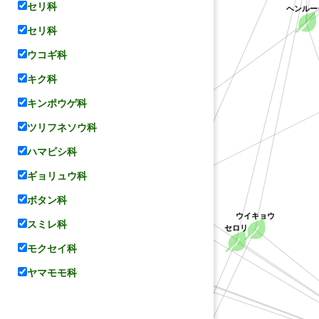
ヘンルー
セリ科
セリ科
ウコギ科
キク科
キンポウゲ科
ツリフネソウ科
コリアンダー
ハマビシ科
(ヒメウイキョウ属の一種(Carum holopetalum))
ギョリュウ科
ボタン科
ンジン
ンキュウ属の不特定種)
ウイキョウ
スミレ科
セロリ
モクセイ科
パセリ
ヤマモモ科