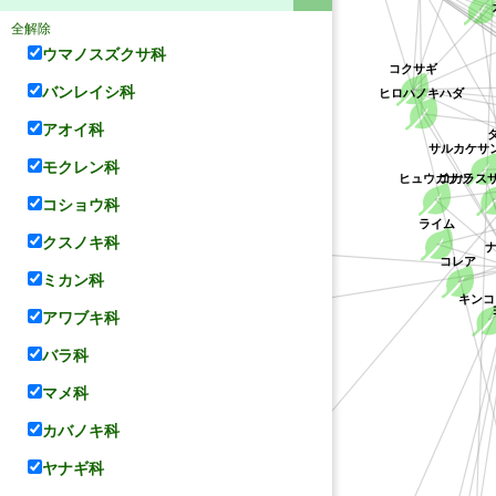
全解除
ウマノスズクサ科
コクサギ
ヒロハノキハダ
バンレイシ科
アオイ科
サルカケサ
モクレン科
コカラス
ヒュウガナツ
コショウ科
ライム
オオバナソケイ
クスノキ科
コレア
ミカン科
キンコ
シルバージャスミン
アワブキ科
バラ科
マメ科
カバノキ科
ヤナギ科