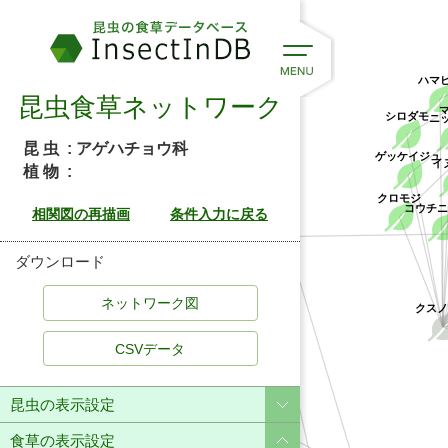
マ
シロダモ
ニッ
ゲッケイジュ
イヌ
昆虫食草ネットワーク
クロモジ
コウチニッ
昆 虫
: アゲハチョウ科
植 物
:
クスノキ
ダウンロード
(ミヤマセンキュウ属の不特定種)
CSVデータ
ドクニンジン
昆虫の表示設定
)
食草の表示設定