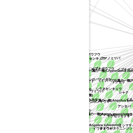
ヤマモモ科
)
(ニンジン属の不特定種)
ハクサンボウフウ
ミヤマニンジン
センキュウ
ウマノミツバ
アメリカボウフウ
シムラニンジン
)
イブキボウフウ
ウバタケニンジン
イブキゼリ
(ミツバ属の一種(Cryptotaenia canad
ハナウド
ノラニンジン
イタリアンパセリ
シロバナノダケ
(ミツバグサ属の一種(Pimpine
ハマウド
ドクゼリ
マツバゼリ
シラネセンキュウ
エゾノヨロイグサ
イワミツバ
シャク
ヒカゲミツバ
i))
(アメリカボウフウ属の不特定種)
イシヅチボウフウ
イヌ
(シシウド属の一種(Angelica gmelin
ニホントウキ
オオバセンキュウ
アシタバ
カワラボウフウ
ノダケ
))
(オランダミツバ属の一種(Apium graveolens))
ヨロ
アマニュウ
ドクゼリモドキ
エゾニュウ
アンミ
シラネニンジン
(シシウド属の一種(Angelica sylvestris))
ミシマサイ
オオウバタケニンジン
イワテトウキ
オカゼリ