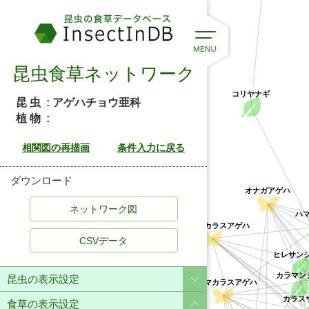
昆虫食草ネットワーク
コリヤナギ
昆 虫
: アゲハチョウ亜科
植 物
:
ダウンロード
オナガアゲハ
ハマ
オキナワカラスアゲハ
CSVデータ
ヒレサン
カラマン
昆虫の表示設定
ミヤマカラスアゲハ
カラスザ
食草の表示設定