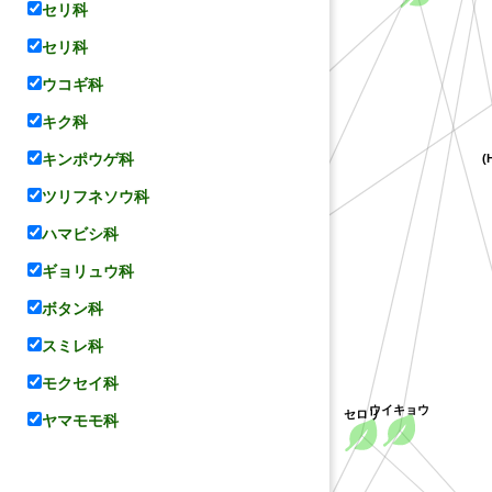
セリ科
セリ科
ウコギ科
キク科
(H
キンポウゲ科
ツリフネソウ科
ハマビシ科
ギョリュウ科
ボタン科
スミレ科
モクセイ科
コリアンダー
ウイキョウ
ヤマモモ科
セロリ
メウイキョウ属の一種(Carum holopetalum))
パセリ
不特定種)