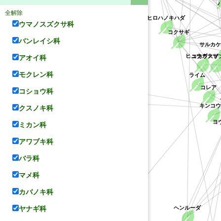
ハ
全解除
ヒロハノキハダ
ウマノスズクサ科
コクサギ
バンレイシ科
サルカ
コカラスザ
ヒュウガナツ
アオイ科
オオバナソケイ
モクレン科
ライム
コレア
シルバージャスミン
コショウ科
キンコウ
クスノキ科
ヨ
ミカン科
アワブキ科
バラ科
マメ科
カバノキ科
ヘンルーダ
ヤナギ科