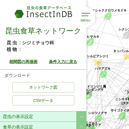
タイシャククロウメモドキ
昆虫食草ネットワーク
ハマヒサカキ
昆 虫
: シジミチョウ科
タッパンルリシジミ
マルバネウラナミシジミ
植 物
:
シルビアシジミ
キリシマミドリシジミ属
コシロノセンダングサ
オオルリシジミ
ハマアズキ
ダウンロード
フジ
ツノハシバミ
ソテツ科
ミ
ニシキギ科
クララ
イソフジ
シロモンクロシジミ属
サイ
CSVデータ
キマメ
シロツメクサ
オニグルミ
ノボリフジ
チシャノキ
昆虫の表示設定
リュウガン
クロタラリア
ウマゴヤシ
食草の表示設定
リュウキュウウラボシシジミ
タッパンルリシジミ属
ワラハンノキ