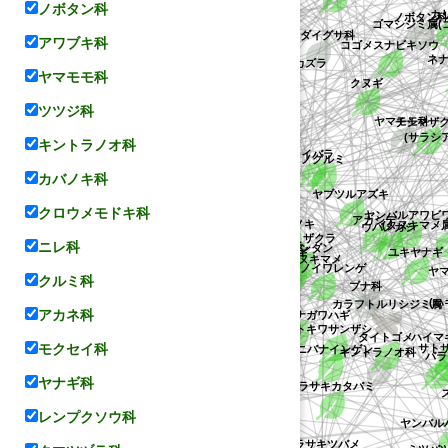
ノボタン科
カ
コゴメスナビキ
アワブキ科
トウダイグサ科
ツメレンゲ
アラカシ
(ミカン属の不特定種)
サヤエンドウ
イス
カラフトルリシジミ
(サラシア属の一種(Salacia chi
ヤマモモ科
クヌギ
ミョウガ
ハリビユ
コウシュンカズラ
一種(Cajanus acutifolius))
ヤマモモ科
ノグルミ
ヒロハクサフジ
ツツジ科
ヤブツルアズキ
キントラノオ科
ゲモクセンナ
ナラガシワ
ノイバラ
(シュクシャ属の不特定種)
カバノキ科
ケヤブハギ
イボタノキ
ムラサキシジミ
ミヤギノハギ
ケヤキ
コケモモ
チシマザ
クロウメモドキ科
アカシデ
アフリカタヌキマメ
アメ
ウバメガシ
カシワアカシジミ
(タ
モモ
ニレ科
イワオオギ
ムレスズメ
ヤンバルアワビワ
ハイマキエハ
(ハギ属の不
クルミ科
キッカボク
セイヨウミザクラ
シロバナシナガワハギ
ベニバナインゲン
ブナ科
クロヨナ
カラフトルリシジミ属
ユキ
セイロンベンケイ
アカネ科
チョウジザクラ
一種(Indigofera anil))
(ギシギシ属(スイバ属)の不特定種)
トキワサンザシ
モクセイ科
ハマセンダン
イ
カバイロシジミ
エゾウラジロハナヒリノキ
ウラギンシジミ
キントラノオ科
バ
ヤナギ科
ヒロオビミドリシジミ
ムラサキナツフジ
サト
アオノイワレンゲ
レンプクソウ科
マザクラ
アメリカブナ
ハマエンジュ
ヘチマ