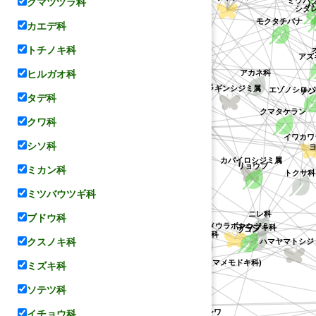
クマツヅラ科
クチナシ
ムラサキツバメ
タイトゴメ
ナワウラジロガシ
カエデ科
オオバヤシャブシ
ジミ
ムラサキカタバミ
シウリザクラ
シ
トチノキ科
イチョウ
ヒルガオ科
ナンバ
コウトウシジミ属
ウツギ
属
アマミアガカシ
ミ属
タデ科
アカネ科
(マ
(イセハナビ属の不特定種)
エゾ
ウラギンシジミ属
クワ科
クロホシヒメシジミ
モクタチ
ヨウシュ
シソ科
クマタケラン
ウンシュウミカン
リョウブ
ミカン科
カバイロシジミ属
イワカワシ
トクサ科
ミツバウツギ科
ブドウ科
エゾノキ
エドヒガン
カラ
クスノキ科
ヒメウラボシシジミ
ウコン
ツバキ科
シュクシャ
ニレ科
ミズキ科
コ
アワブキ科
アンズ
マメモドキ科(コウトウマメモドキ科)
ハマヤマトシジミ属
ソテツ科
イチョウ科