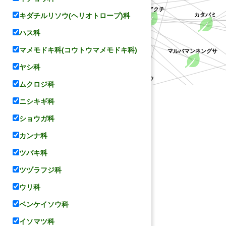
クロツバメシジミ
ウラジロアカメガシワ
キダチルリソウ(ヘリオトロープ)科
ツシママンネ
ヒユ科
ハス科
ジョウザンシジミ
ミツバベンケイソ
マメモドキ科(コウトウマメモドキ科)
ミセバヤ
シシアクチ
ヤシ科
レンゲ
マルバマンネングサ
チャボツメレンゲ
ムクロジ科
ホソバノキリンソウ
コモチマンネ
ニシキギ科
オヒョウ
ショウガ科
カンナ科
ホナガイヌビユ
ツバキ科
ツヅラフジ科
ウリ科
ベンケイソウ科
イソマツ科