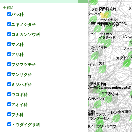
コバノセンナ
ツルマメ
全解除
ペカン
カクモンシジミ
コウマゴヤシ
カナムグラ
ス
ツクシハギ
バラ科
エビスグサ
クロミドリシジミ
セイヨウイボタ
(ムクロジ属の一種(Sapindus martyana))
ユキノシタ科
ナツメヤシ
ウラクロシジミ
コミカンソウ科
イタチハギ
ガンコウラ
ブッソ
オナガシジミ
シルビアシジミ属
ビワ
マメ科
カバノキ科
アサ科
グミ科
ダンドク
クロウメモドキ科
ツルコケモモ
フジマツモ科
キヤムラシジミ
ヤエナリ
マンサク科
ズミ
ウラナミシジミ
アベマキ
アゼナ科
セイヨウ
メシジミ属
ナンバンアカバナアズキ
イワウメヅル
アサ科
ミソハギ科
ルミ科
ウコギ科
オナガシジミ属
ギ
(キマメ属の一種(Cajanus pubescens))
スダジイ
サネム属の不特定種)
マテバシイ
ンシジミ属
ヒメグルミ
イワウメ科
アオイ科
シバハギ
レンゲ
ランブータン
キハダ
ブナ科
テリハコブガシ
リシジミ
ジャケツイバラ
エンジュ
ヤブデマリ
タヌキマメ
クズ
トウダイグサ科
ヤマハギ
コナラ属の不特定種
(ササゲ属の一種(Vigna lanceolata))
ナガボノアカワレモコウ
(ナンバンクサフジ属の不特定種)
ノボタン科