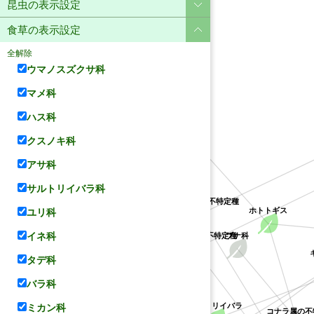
昆虫の表示設定
食草の表示設定
全解除
ウマノスズクサ科
マメ科
ハス科
ユリ科
クスノキ科
アサ科
アカネ科
サルトリイバラ科
クチナシ属の不特定種
ホトトギス
ユリ科
クソカズラ属の不特定種
イネ科
ブナ科
ハス科
タデ科
サルトリイバラ科
バラ科
サルトリイバラ
ミカン科
レンゲ
コナラ属の不