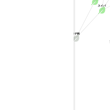
スイバ
タデ科