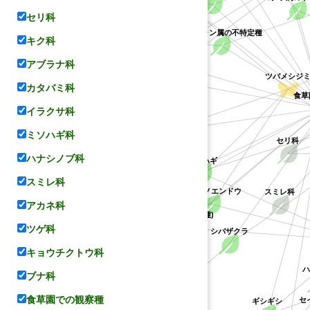
セリ科
キョウチクトウ科
キジョラン属の不特定種
キク科
ケハギ
アブラナ科
ミソハギ
ツバメシジミ
ミソハギ科
カタバミ科
食草
イラクサ科
ヤマハギ
ミソハギ科
セリ科
ハナシノブ科
メドハギ
コデマリ
マメ科
スミレ科
カラスノエンドウ
スミレ科
アカネ科
(ハギ属の不特定種)
バラ科
ツゲ科
シバザクラ
キョウチクトウ科
ハ
ブナ科
食草園での観察種
セ
ギシギシ
ハナシノブ科