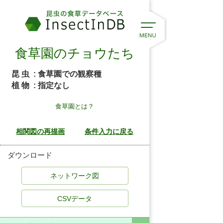
食草園のチョウたち
昆 虫
: 食草園での観察種
植 物
: 指定なし
食草園とは？
ダウンロード
CSVデータ