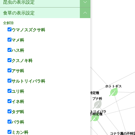
昆虫の表示設定
食草の表示設定
全解除
ウマノスズクサ科
マメ科
ハス科
ユリ科
クスノキ科
アサ科
サルトリイバラ科
ホトトギス
アカネ科
ユリ科
クチナシ属の不特定種
サルトリイバラ科
ブナ科
イネ科
タデ科
クソカズラ属の不特定種
サルトリイバラ
バラ科
ミカン科