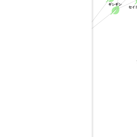
ギシギシ
セイ
タデ科
ア