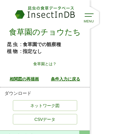
食草園のチョウたち
昆 虫
: 食草園での観察種
植 物
: 指定なし
食草園とは？
ダウンロード
CSVデータ