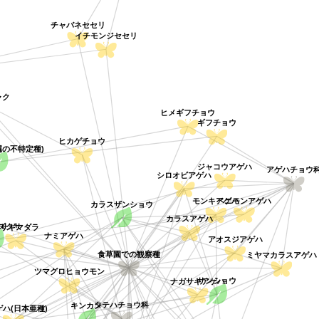
チャバネセセリ
イチモンジセセリ
ク
ヒメギフチョウ
ギフチョウ
ヒカゲチョウ
属の不特定種)
ジャコウアゲハ
アゲハチョウ
シロオビアゲハ
ベニモンアゲハ
モンキアゲハ
カラスザンショウ
ズクサ
カラスアゲハ
アサギマダラ
ナミアゲハ
アオスジアゲハ
ミヤマカラスアゲ
食草園での観察種
ツマグロヒョウモン
ナガサキアゲハ
サンショウ
キンカン
タテハチョウ科
ハ(日本亜種)