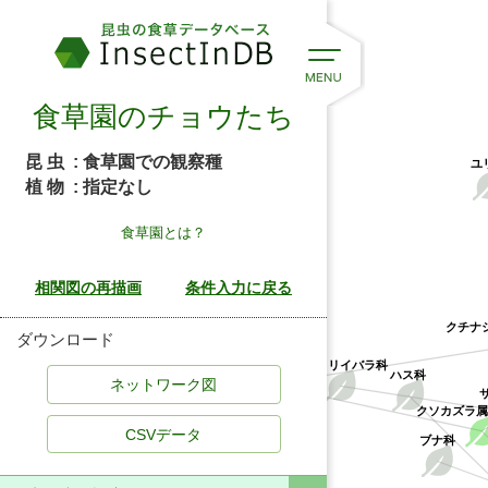
食草園のチョウたち
昆 虫
: 食草園での観察種
ユ
植 物
: 指定なし
食草園とは？
クチナ
ダウンロード
アカネ科
サルトリイバラ科
ハス科
クソカズラ
CSVデータ
ブナ科