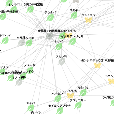
コナラ属の不特定種
レンゲ
ヨモギ
ン属の不特定種
アシタバ
ホシミスジ
スミレ
食草園での観察種
ツバメシジミ
セリ科
イタリアンパセリ
ヤマハギ
ミソハギ
ミツバ
リ
スミレ科
モンシロチョウ(日本亜種)
メドハギ
ザクラ
カラスノエンドウ
ハギ属の不特定種)
ミソハギ科
ベニシ
カタバミ
ルリシジミ
ハボタン
ツゲ属の
ブロッコリー
スイバ
セイヨウアブラナ
ギシギシ