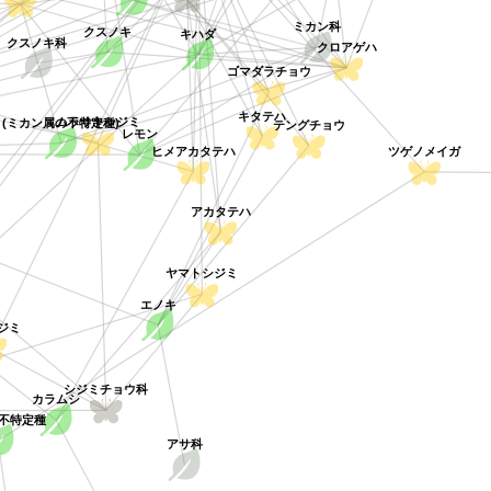
ミカン科
クスノキ
キハダ
クロアゲハ
クスノキ科
ゴマダラチョウ
キタテハ
(ミカン属の不特定種)
テングチョウ
レモン
ムラサキシジミ
ヒメアカタテハ
ツゲノメイガ
アカタテハ
ヤマトシジミ
エノキ
ジミ
シジミチョウ科
カラムシ
不特定種
アサ科