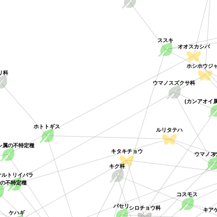
ススキ
オオスカシバ
ホシホウジャ
リ科
ウマノスズクサ科
(カンアオイ
ホトトギス
ルリタテハ
シ属の不特定種
ウマノス
キタキチョウ
キク科
サルトリイバラ
属の不特定種
コスモス
パセリ
キアゲ
シロチョウ科
ケハギ