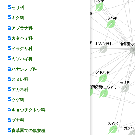
レンゲ
セリ科
ケハギ
キョウチクトウ科
キジョラン属の不特定種
キク科
ミソハギ
アブラナ科
カタバミ科
ミソハギ科
ヤマハギ
食草園で
イラクサ科
コデマリ
マメ科
ミソハギ科
ハナシノブ科
メドハギ
バラ科
シバザクラ
スミレ科
セリ科
(ハギ属の不特定種)
カラスノエンドウ
アカネ科
ツゲ科
ハナシノブ科
キョウチクトウ科
ブナ科
スイバ
カタバ
食草園での観察種