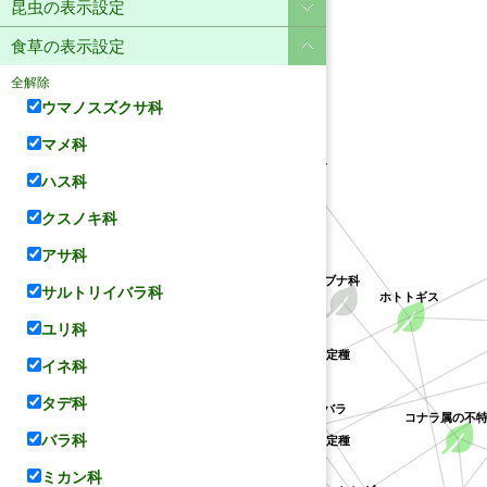
昆虫の表示設定
食草の表示設定
全解除
ウマノスズクサ科
マメ科
ユリ科
ハス科
クスノキ科
アサ科
ブナ科
サルトリイバラ科
ホトトギス
ユリ科
クチナシ属の不特定種
イネ科
サルトリイバラ科
ハス科
アカネ科
タデ科
サルトリイバラ
コナラ属の不
クソカズラ属の不特定種
バラ科
ミカン科