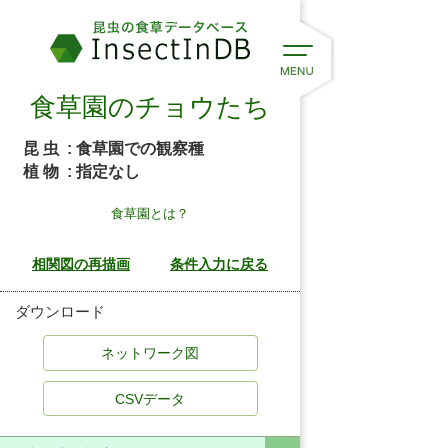
食草園のチョウたち
昆 虫
: 食草園での観察種
植 物
: 指定なし
食草園とは？
ダウンロード
CSVデータ