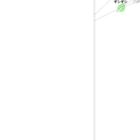
ギシギシ
タデ科