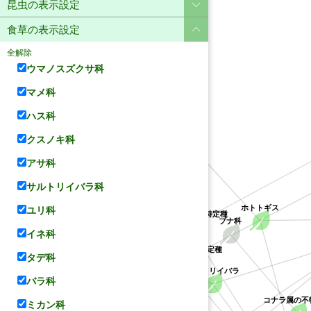
昆虫の表示設定
食草の表示設定
全解除
ウマノスズクサ科
マメ科
ハス科
ユリ科
クスノキ科
アサ科
サルトリイバラ科
アカネ科
ホトトギス
ユリ科
クチナシ属の不特定種
ブナ科
サルトリイバラ科
イネ科
クソカズラ属の不特定種
タデ科
サルトリイバラ
バラ科
コナラ属の不
ミカン科