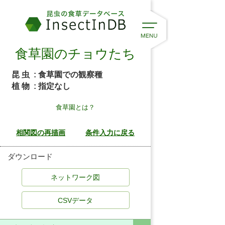
食草園のチョウたち
昆 虫
: 食草園での観察種
植 物
: 指定なし
食草園とは？
ダウンロード
CSVデータ