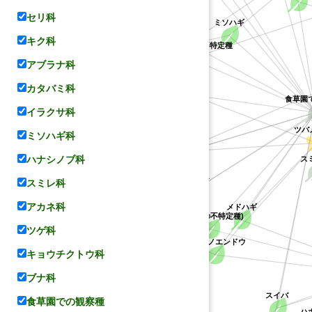
セリ科
ミソハギ
ケハギ
ミソハギ科
ハス科
キク科
キジョラン属の不特定種
キョウチクトウ科
アブラナ科
レンゲ
カタバミ科
食草園
イラクサ科
ツバメ
ミソハギ科
コデマリ
ヤマハギ
スミ
ハナシノブ科
シバザクラ
スミレ科
バラ科
マメ科
アカネ科
メドハギ
(ハギ属の不特定種)
ツゲ科
カラスノエンドウ
ハナシノブ科
キョウチクトウ科
ブナ科
スイバ
食草園での観察種
ハ