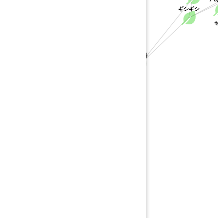
ギシギシ
セ
タデ科