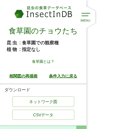
食草園のチョウたち
昆 虫
: 食草園での観察種
植 物
: 指定なし
食草園とは？
ダウンロード
CSVデータ