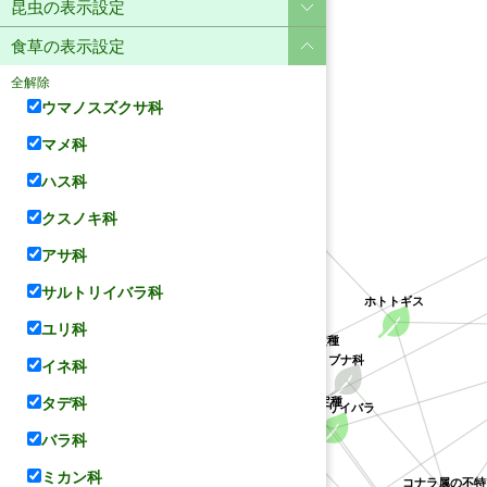
昆虫の表示設定
食草の表示設定
全解除
ウマノスズクサ科
マメ科
ハス科
ユリ科
クスノキ科
アサ科
サルトリイバラ科
ホトトギス
ユリ科
クチナシ属の不特定種
アカネ科
サルトリイバラ科
イネ科
ブナ科
クソカズラ属の不特定種
タデ科
サルトリイバラ
バラ科
ミカン科
コナラ属の不特