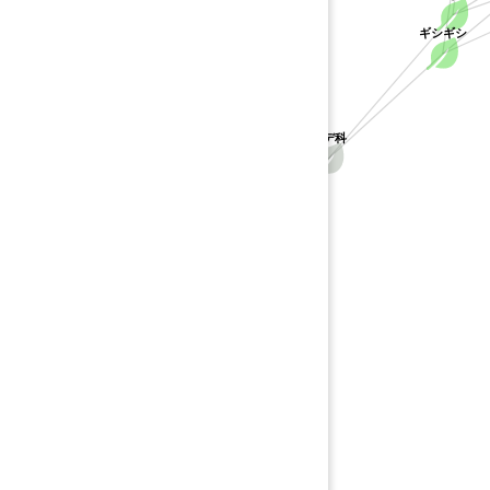
ギシギシ
タデ科