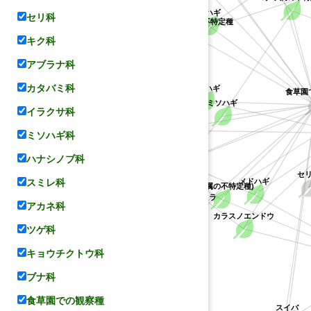
ケハギ
セリ科
キョウチクトウ科
キジョラン属の不特定種
キク科
アブラナ科
カタバミ科
ヤマハギ
食草園
ミソハギ
イラクサ科
レンゲ
マメ科
ハス科
ミソハギ科
コデマリ
ハナシノブ科
セ
スミレ科
メドハギ
(ハギ属の不特定種)
ミソハギ科
シバザクラ
バラ科
アカネ科
カラスノエンドウ
ツゲ科
キョウチクトウ科
ハナシノブ科
ブナ科
食草園での観察種
スイバ