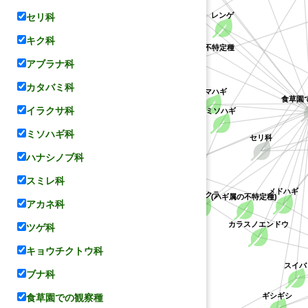
セリ科
レンゲ
ケハギ
キク科
キジョラン属の不特定種
キョウチクトウ科
アブラナ科
カタバミ科
ヤマハギ
食草園
イラクサ科
ミソハギ
ミソハギ科
セリ科
マメ科
コデマリ
ハナシノブ科
スミレ科
メドハギ
シバザクラ
(ハギ属の不特定種)
アカネ科
ミソハギ科
バラ科
カラスノエンドウ
ツゲ科
キョウチクトウ科
スイバ
ブナ科
ハナシノブ科
食草園での観察種
ギシギシ