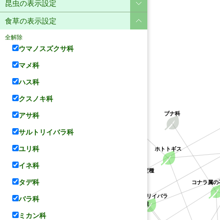
昆虫の表示設定
食草の表示設定
全解除
ウマノスズクサ科
マメ科
ハス科
クスノキ科
ユリ科
アサ科
ブナ科
サルトリイバラ科
ユリ科
ホトトギス
イネ科
クチナシ属の不特定種
タデ科
ハス科
コナラ属の
サルトリイバラ科
アカネ科
サルトリイバラ
バラ科
クソカズラ属の不特定種
ミカン科