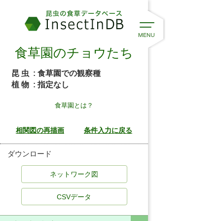
食草園のチョウたち
昆 虫
: 食草園での観察種
植 物
: 指定なし
食草園とは？
ダウンロード
CSVデータ