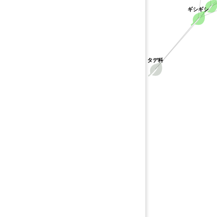
ギシギシ
タデ科