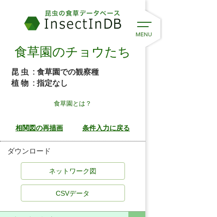
食草園のチョウたち
昆 虫
: 食草園での観察種
植 物
: 指定なし
食草園とは？
ダウンロード
CSVデータ