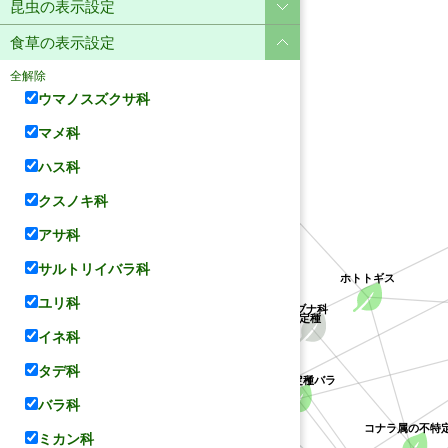
昆虫の表示設定
食草の表示設定
全解除
ウマノスズクサ科
マメ科
ハス科
ユリ科
クスノキ科
アサ科
サルトリイバラ科
ホトトギス
ユリ科
ブナ科
クチナシ属の不特定種
アカネ科
サルトリイバラ科
イネ科
タデ科
クソカズラ属の不特定種
サルトリイバラ
バラ科
コナラ属の不特
ミカン科