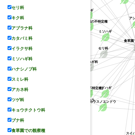
ハス科
セリ科
ケハギ
キク科
ア
キジョラン属の不特定種
レンゲ
キョウチクトウ科
アブラナ科
ミソハギ
カタバミ科
食草園
セリ科
イラクサ科
ヤマハギ
ミソハギ科
ミソハギ科
ハナシノブ科
コデマリ
マメ科
スミレ科
メドハギ
(ハギ属の不特定種)
アカネ科
バラ科
ツゲ科
シバザクラ
カラスノエンドウ
キョウチクトウ科
ブナ科
食草園での観察種
ハナシノブ科
スイ