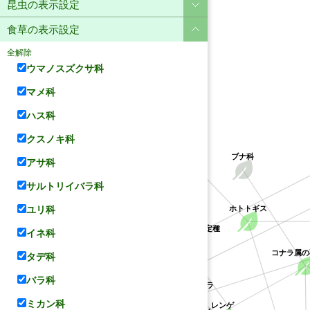
昆虫の表示設定
食草の表示設定
全解除
ウマノスズクサ科
マメ科
ハス科
ユリ科
クスノキ科
ブナ科
アサ科
サルトリイバラ科
ユリ科
ホトトギス
クチナシ属の不特定種
イネ科
ハス科
アカネ科
タデ科
コナラ属の
クソカズラ属の不特定種
サルトリイバラ科
バラ科
サルトリイバラ
ミカン科
レンゲ