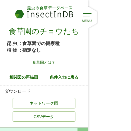
食草園のチョウたち
昆 虫
: 食草園での観察種
植 物
: 指定なし
食草園とは？
ダウンロード
CSVデータ