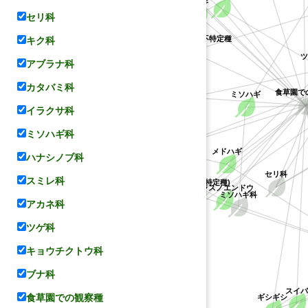
ケハギ
セリ科
キジョラン属の不特定種
キク科
キョウチクトウ科
ツ
アブラナ科
カタバミ科
ヤマハギ
ミソハギ
食草園で
イラクサ科
マメ科
ミソハギ科
コデマリ
メドハギ
ハナシノブ科
セリ科
スミレ科
(ハギ属の不特定種)
バラ科
カラスノエンドウ
ミソハギ科
アカネ科
シバザクラ
ツゲ科
キョウチクトウ科
ブナ科
ハナシノブ科
スイバ
食草園での観察種
ギシギシ