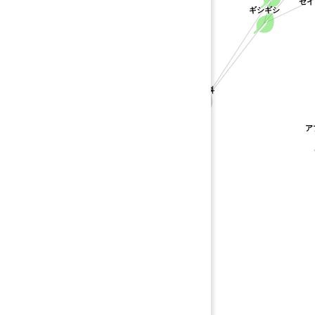
セイ
ギシギシ
タデ科
ア