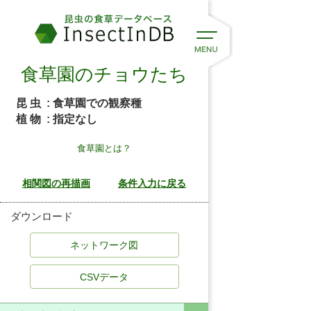
食草園のチョウたち
昆 虫
: 食草園での観察種
植 物
: 指定なし
食草園とは？
ダウンロード
CSVデータ