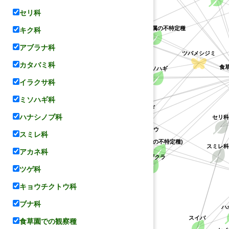
セリ科
ケハギ
レンゲ
キジョラン属の不特定種
キク科
キョウチクトウ科
アブラナ科
ツバメシジミ
カタバミ科
食
ミソハギ
ヤマハギ
イラクサ科
マメ科
ミソハギ科
コデマリ
メドハギ
ハナシノブ科
セリ
ミソハギ科
カラスノエンドウ
スミレ科
バラ科
(ハギ属の不特定種)
スミレ科
アカネ科
シバザクラ
ツゲ科
キョウチクトウ科
ブナ科
ハナシノブ科
ハ
スイバ
食草園での観察種