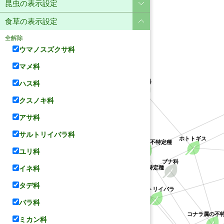
昆虫の表示設定
食草の表示設定
全解除
ウマノスズクサ科
マメ科
ユリ科
ハス科
クスノキ科
アサ科
アカネ科
サルトリイバラ科
ホトトギス
クチナシ属の不特定種
ユリ科
サルトリイバラ科
ブナ科
クソカズラ属の不特定種
イネ科
タデ科
サルトリイバラ
バラ科
コナラ属の不
ハス科
ミカン科