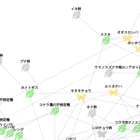
イネ科
オオスカシバ
ススキ
ホシホウ
科
ブナ科
ウマノスズクサ科
(カンアオ
ルリタテハ
ホトトギス
キタキチョウ
の不特定種
コナラ属の不特定種
キク科
不特定種
ウマノス
コスモス
リイバラ
レンゲ
ケハギ
シロチョウ科
パセリ