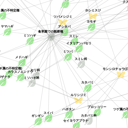
ク
ン属の不特定種
ホシミスジ
ツバメシジミ
ヨモギ
アシタバ
ヤマハギ
食草園での観察種
ミソハギ
スミレ
イタリアンパセリ
ミツバ
リ
メドハギ
スミレ科
セリ科
ギ属の不特定種)
モンシロチョウ(日
カラスノエンドウ
ミソハギ科
ザクラ
カタバミ
ルリシジミ
ブロッコリー
ツゲ属の
ハボタン
スイバ
ギシギシ
カタバミ科
セイヨウアブラナ