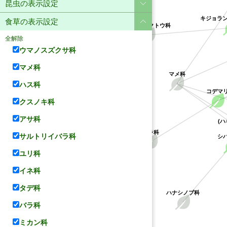
昆虫の表示設定
キジョラ
食草の表示設定
キョウチクトウ科
全解除
ウマノスズクサ科
マメ科
マメ科
ハス科
コデマ
クスノキ科
アサ科
(ハ
バラ科
サルトリイバラ科
シバ
ユリ科
イネ科
タデ科
ハナシノブ科
バラ科
ミカン科