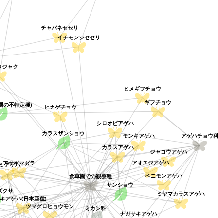
チャバネセセリ
イチモンジセセリ
ジャク
ヒメギフチョウ
ギフチョウ
イ属の不特定種)
ヒカゲチョウ
シロオビアゲハ
アゲハチョウ
カラスザンショウ
モンキアゲハ
カラスアゲハ
ジャコウアゲハ
アオスジアゲハ
ナミアゲハ
アサギマダラ
ベニモンアゲハ
食草園での観察種
サンショウ
ズクサ
ミヤマカラスアゲハ
キアゲハ(日本亜種)
ツマグロヒョウモン
ミカン科
ナガサキアゲハ