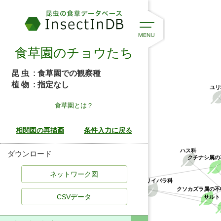
食草園のチョウたち
昆 虫
: 食草園での観察種
植 物
: 指定なし
ユリ
食草園とは？
ダウンロード
ハス科
クチナシ属
アカネ科
サルトリイバラ科
クソカズラ属の
サルト
CSVデータ