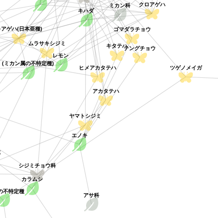
クロアゲハ
ミカン科
キハダ
アゲハ(日本亜種)
ゴマダラチョウ
ムラサキシジミ
キタテハ
テングチョウ
レモン
(ミカン属の不特定種)
ヒメアカタテハ
ツゲノメイガ
アカタテハ
ヤマトシジミ
エノキ
ミ
シジミチョウ科
カラムシ
の不特定種
アサ科