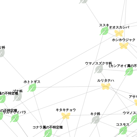
ススキ
オオスカシバ
ホシホウジャク
リ科
ウマノスズクサ科
(カンアオイ属の不
ルリタテハ
ホトトギス
属の不特定種
ブナ科
アサ
属の不特定種
ウマノス
キタキチョウ
サルトリイバラ
キク科
コスモス
コナラ属の不特定種