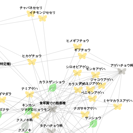
チャバネセセリ
イチモンジセセリ
ヒメギフチョウ
ギフチョウ
ヒカゲチョウ
特定種)
アゲハチョウ
シロオビアゲハ
モンキアゲハ
ジャコウアゲハ
カラスザンショウ
アオスジアゲハ
カラスアゲハ
ナミアゲハ
ベニモンアゲハ
ギマダラ
ミヤマカラスアゲ
キンカン
食草園での観察種
ズクサ
ナガサキアゲハ
ツマグロヒョウモン
サンショウ
クスノキ科
タテハチョウ科
クスノキ