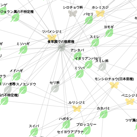
ンゲ
ホシミスジ
シロチョウ科
キジョラン属の不特定種
パセリ
キ
ヨモギ
ツバメシジミ
スミレ
食草園での観察種
ミソハギ
ギ
アシタバ
リ
イタリアンパセリ
スミレ科
ミツバ
メドハギ
クラ
モンシロチョウ(日本亜種)
ソハギ科
セリ科
カラスノエンドウ
ベニシジ
属の不特定種)
ルリシジミ
カタバミ
ハボタン
ツゲ属
ブロッコリー
スイバ
セイヨウアブラナ