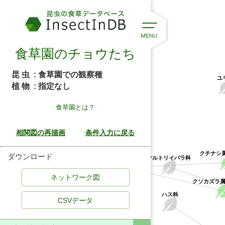
食草園のチョウたち
昆 虫
: 食草園での観察種
ユ
植 物
: 指定なし
食草園とは？
クチナシ
アカネ科
ダウンロード
サルトリイバラ科
クソカズラ
ハス科
CSVデータ