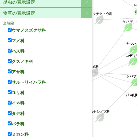
昆虫の表示設定
レ
食草の表示設定
キョウチクトウ科
ケハギ
全解除
ウマノスズクサ科
マメ科
ヤマハ
ハス科
コデマ
クスノキ科
マメ科
アサ科
シバザ
バラ科
ミ
サルトリイバラ科
ユリ科
(ハギ
イネ科
ハナシノブ科
タデ科
バラ科
ミカン科