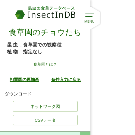
食草園のチョウたち
昆 虫
: 食草園での観察種
植 物
: 指定なし
食草園とは？
ダウンロード
CSVデータ