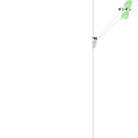
ギシギシ
タデ科