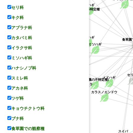
ケハギ
セリ科
キョウチクトウ科
キジョラン属の不特定種
キク科
アブラナ科
カタバミ科
ヤマハギ
食草園
ミソハギ
イラクサ科
レンゲ
マメ科
ハス科
ミソハギ科
コデマリ
ハナシノブ科
セ
スミレ科
メドハギ
(ハギ属の不特定種)
ミソハギ科
シバザクラ
バラ科
アカネ科
カラスノエンドウ
ツゲ科
キョウチクトウ科
ハナシノブ科
ブナ科
食草園での観察種
スイバ