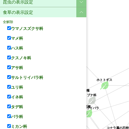
昆虫の表示設定
食草の表示設定
全解除
ウマノスズクサ科
マメ科
ハス科
ユリ科
クスノキ科
アサ科
サルトリイバラ科
ホトトギス
ユリ科
クチナシ属の不特定種
アカネ科
サルトリイバラ科
ブナ科
イネ科
クソカズラ属の不特定種
タデ科
サルトリイバラ
バラ科
ミカン科
コナラ属の不特