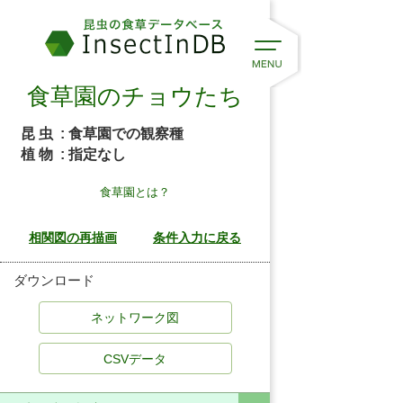
食草園のチョウたち
昆 虫
: 食草園での観察種
植 物
: 指定なし
食草園とは？
ダウンロード
CSVデータ