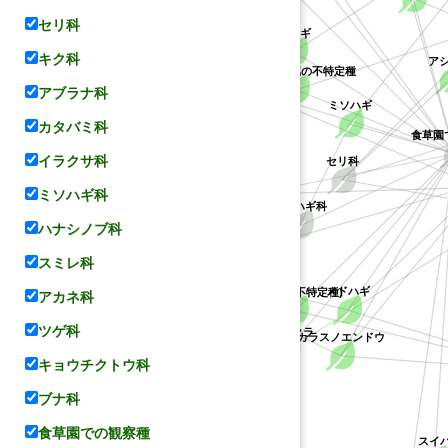
ハス科
セリ科
ケハギ
キク科
ア
キジョラン属の不特定種
キョウチクトウ科
レンゲ
アブラナ科
ミソハギ
カタバミ科
食草園
セリ科
イラクサ科
ヤマハギ
ミソハギ科
ミソハギ科
ハナシノブ科
コデマリ
マメ科
スミレ科
メドハギ
(ハギ属の不特定種)
アカネ科
バラ科
ツゲ科
シバザクラ
カラスノエンドウ
キョウチクトウ科
ブナ科
食草園での観察種
ハナシノブ科
スイ