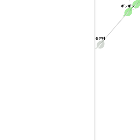
ギシギシ
タデ科