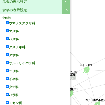
昆虫の表示設定
食草の表示設定
全解除
ウマノスズクサ科
マメ科
ハス科
ユリ科
クスノキ科
アサ科
サルトリイバラ科
ホトトギス
ユリ科
クチナシ属の不特定種
ブナ科
アカネ科
サルトリイバラ科
イネ科
タデ科
クソカズラ属の不特定種
サルトリイバラ
バラ科
コナラ属の不特
ミカン科