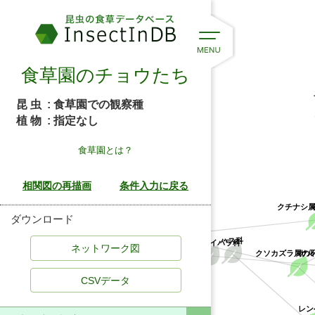
食草園のチョウたち
昆 虫
: 食草園での観察種
植 物
: 指定なし
食草園とは？
クチナシ
アカネ科
ダウンロード
サルトリイバラ科
ハス科
クソカズラ属の
サ
CSVデータ
レン