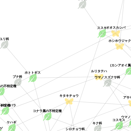
ススキ
オオスカシバ
ユリ科
ホシホウジャク
(カンアオイ
ルリタテハ
ホトトギス
ウマノスズクサ科
ブナ科
属の不特定種
キタキチョウ
アサ
不特定種
ルトリイバラ
コナラ属の不特定種
ウマ
コスモス
キク科
ケハギ
ゲ