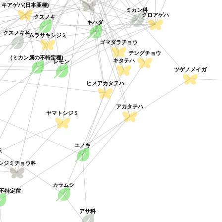
キアゲハ(日本亜種)
ミカン科
クスノキ
クロアゲハ
キハダ
クスノキ科
ムラサキシジミ
ゴマダラチョウ
テングチョウ
レモン
(ミカン属の不特定種)
キタテハ
ツゲノメイガ
ヒメアカタテハ
アカタテハ
ヤマトシジミ
エノキ
ミ
ジミチョウ科
カラムシ
不特定種
アサ科