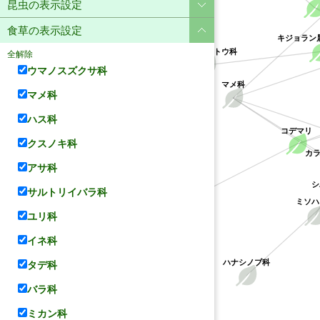
昆虫の表示設定
食草の表示設定
キジョラン
キョウチクトウ科
全解除
ウマノスズクサ科
マメ科
マメ科
ハス科
コデマリ
クスノキ科
カラ
アサ科
バラ科
サルトリイバラ科
ミソハギ
ユリ科
イネ科
ハナシノブ科
タデ科
バラ科
ミカン科