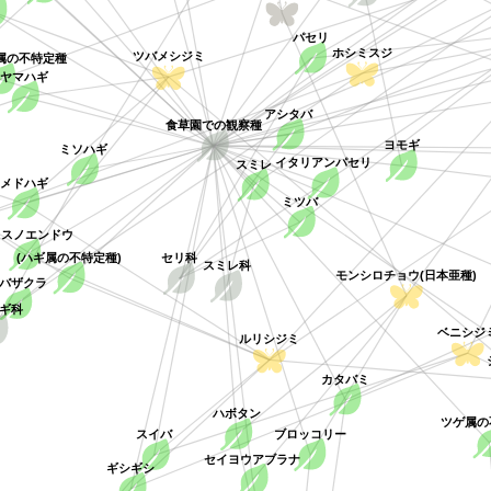
シロチョウ科
パセリ
属の不特定種
ホシミスジ
ツバメシジミ
ヤマハギ
アシタバ
食草園での観察種
ミソハギ
ヨモギ
イタリアンパセリ
スミレ
メドハギ
ミツバ
スノエンドウ
セリ科
(ハギ属の不特定種)
スミレ科
モンシロチョウ(日本亜種)
シバザクラ
科
ベニシジ
ルリシジミ
シ
カタバミ
ハボタン
ツゲ属の
スイバ
ブロッコリー
セイヨウアブラナ
ギシギシ