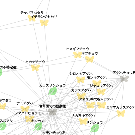
チャバネセセリ
イチモンジセセリ
ヒメギフチョウ
ギフチョウ
ヒカゲチョウ
属の不特定種)
アゲハチョウ
シロオビアゲハ
モンキアゲハ
ジャコウアゲハ
カラスザンショウ
カラスアゲハ
ベニモンアゲハ
アオスジアゲハ
ナミアゲハ
ギマダラ
食草園での観察種
ミヤマカラスアゲ
ナガサキアゲハ
ツマグロヒョウモン
ノスズクサ
キンカン
サンショウ
タテハチョウ科