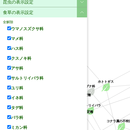
昆虫の表示設定
食草の表示設定
全解除
ウマノスズクサ科
マメ科
ハス科
ユリ科
クスノキ科
アサ科
サルトリイバラ科
ホトトギス
サルトリイバラ科
ユリ科
ブナ科
クチナシ属の不特定種
アカネ科
イネ科
サルトリイバラ
タデ科
クソカズラ属の不特定種
バラ科
コナラ属の不特
ミカン科