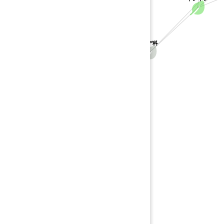
ギシギシ
タデ科