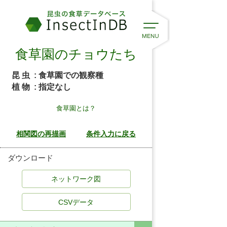
食草園のチョウたち
昆 虫
: 食草園での観察種
植 物
: 指定なし
食草園とは？
ダウンロード
CSVデータ