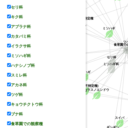
セリ科
ケハギ
ハス科
キク科
キジョラン属の不特定種
キョウチクトウ科
アブラナ科
ミソハギ
レンゲ
カタバミ科
ツ
食草園で
イラクサ科
ヤマハギ
ミソハギ科
セリ科
ミソハギ科
コデマリ
ハナシノブ科
マメ科
メドハギ
スミレ科
アカネ科
バラ科
(ハギ属の不特定種)
カラスノエンドウ
シバザクラ
ツゲ科
キョウチクトウ科
ブナ科
スイバ
ハナシノブ科
食草園での観察種