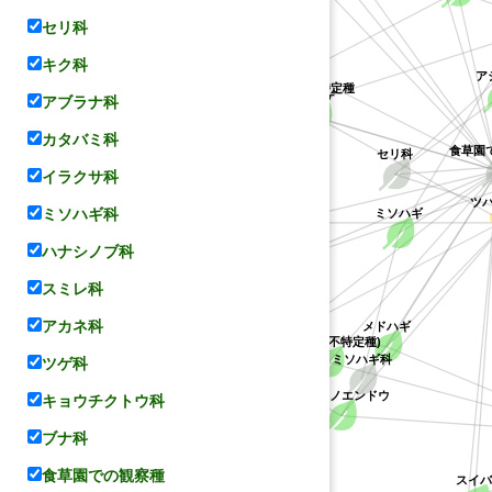
セリ科
ハス科
ケハギ
キク科
ア
キジョラン属の不特定種
キョウチクトウ科
アブラナ科
レンゲ
カタバミ科
セリ科
食草園
イラクサ科
ヤマハギ
ミソハギ
ミソハギ科
ツバ
コデマリ
ハナシノブ科
スミレ科
マメ科
シバザクラ
バラ科
アカネ科
メドハギ
(ハギ属の不特定種)
ミソハギ科
ツゲ科
キョウチクトウ科
カラスノエンドウ
ハナシノブ科
ブナ科
食草園での観察種
スイバ