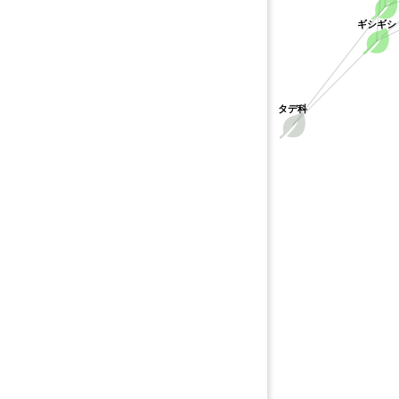
ギシギシ
タデ科