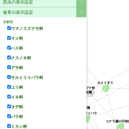
昆虫の表示設定
食草の表示設定
全解除
ウマノスズクサ科
マメ科
ハス科
ユリ科
クスノキ科
アサ科
サルトリイバラ科
ホトトギス
ユリ科
ブナ科
クチナシ属の不特定種
アカネ科
イネ科
サルトリイバラ科
クソカズラ属の不特定種
タデ科
サルトリイバラ
バラ科
コナラ属の不特
ミカン科