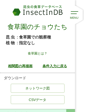
食草園のチョウたち
昆 虫
: 食草園での観察種
植 物
: 指定なし
食草園とは？
ダウンロード
CSVデータ