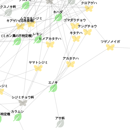
クロアゲハ
クスノキ科
キハダ
ムラサキシジミ
ゴマダラチョウ
キアゲハ(日本亜種)
テングチョウ
レモン
キタテハ
(ミカン属の不特定種)
ヒメアカタテハ
ツゲノメイガ
アカタテハ
ヤマトシジミ
エノキ
シジミ
シジミチョウ科
カラムシ
不特定種
アサ科