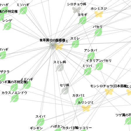
ミソハギ
ケハギ
シロチョウ科
ホシミスジ
属の不特定種
ヨモギ
レンゲ
パセリ
スミレ
食草園での観察種
ツバメシジミ
マハギ
アシタバ
リ
イタリアンパセリ
スミレ科
ミツバ
バザクラ
メドハギ
(ハギ属の不特定種)
セリ科
モンシロチョウ(日本亜種)
ベニ
カラスノエンドウ
カタバミ
ルリシジミ
ツゲ属の
スイバ
ハボタン
ブロッコリー
ギシギシ
カタバミ科