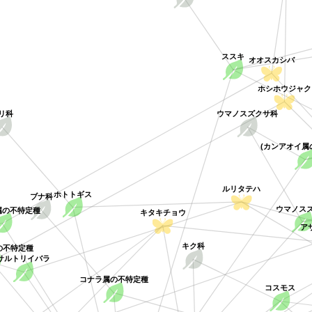
ススキ
オオスカシバ
ホシホウジャク
ウマノスズクサ科
リ科
(カンアオイ属
ルリタテハ
ホトトギス
ブナ科
ウマノス
属の不特定種
キタキチョウ
ア
の不特定種
キク科
サルトリイバラ
コナラ属の不特定種
コスモス