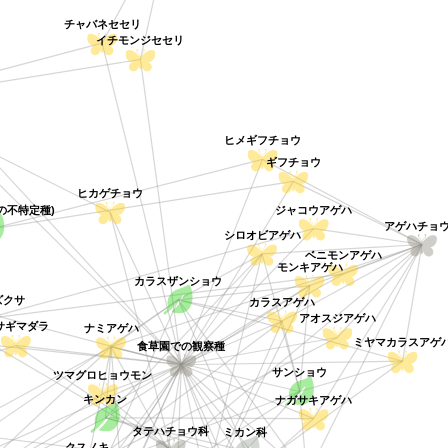
チャバネセセリ
イチモンジセセリ
ヒメギフチョウ
ギフチョウ
ヒカゲチョウ
ジャコウアゲハ
の不特定種)
アゲハチョ
シロオビアゲハ
ベニモンアゲハ
モンキアゲハ
カラスザンショウ
ズクサ
カラスアゲハ
アオスジアゲハ
ナミアゲハ
サギマダラ
ミヤマカラスアゲ
食草園での観察種
サンショウ
ツマグロヒョウモン
ナガサキアゲハ
キンカン
タテハチョウ科
ミカン科
クスノキ