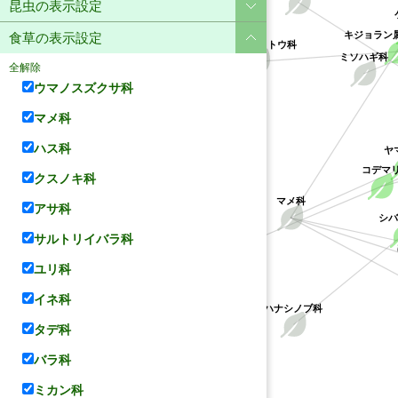
昆虫の表示設定
キジョラン
食草の表示設定
キョウチクトウ科
ミソハギ科
全解除
ウマノスズクサ科
マメ科
ハス科
ヤ
コデマ
クスノキ科
マメ科
アサ科
シ
バラ科
サルトリイバラ科
ユリ科
イネ科
ハナシノブ科
タデ科
バラ科
ミカン科