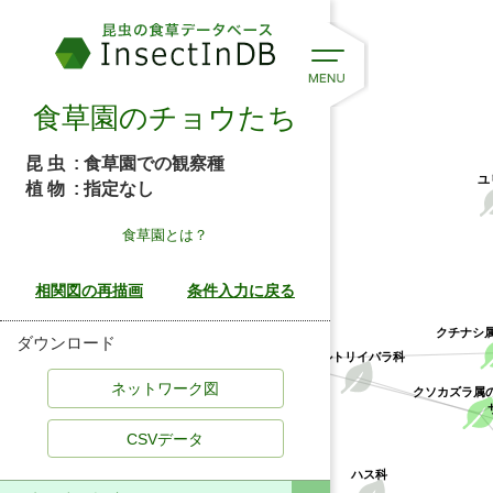
食草園のチョウたち
昆 虫
: 食草園での観察種
ユ
植 物
: 指定なし
食草園とは？
クチナシ
アカネ科
ダウンロード
サルトリイバラ科
クソカズラ属
CSVデータ
ハス科