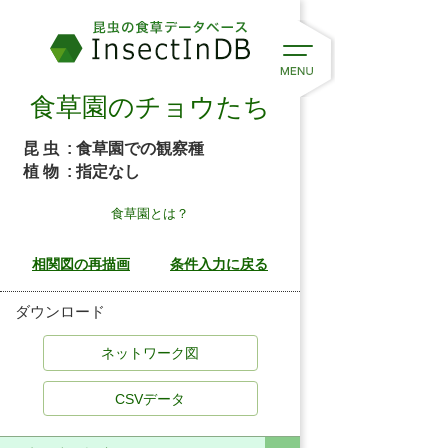
食草園のチョウたち
昆 虫
: 食草園での観察種
植 物
: 指定なし
食草園とは？
ダウンロード
CSVデータ