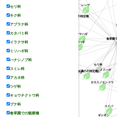
セリ科
レンゲ
キク科
キジョラン属の不特定種
キョウチクトウ科
アブラナ科
カタバミ科
ヤマハギ
食草園
イラクサ科
ミソハギ
ミソハギ科
マメ科
コデマリ
ハナシノブ科
セリ科
スミレ科
メドハギ
シバザクラ
(ハギ属の不特定種)
バラ科
ミソハギ科
アカネ科
カラスノエンドウ
ツゲ科
キョウチクトウ科
ハナシノブ科
ブナ科
スイバ
食草園での観察種
ギシギシ