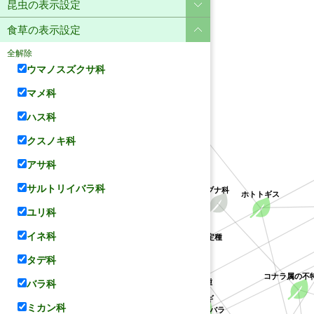
昆虫の表示設定
食草の表示設定
全解除
ウマノスズクサ科
マメ科
ユリ科
ハス科
クスノキ科
アサ科
サルトリイバラ科
ブナ科
ホトトギス
ユリ科
クチナシ属の不特定種
イネ科
アカネ科
ハス科
タデ科
クソカズラ属の不特定種
コナラ属の不
サルトリイバラ科
バラ科
ケハギ
ミカン科
サルトリイバラ