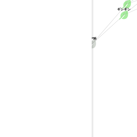
ギシギシ
タデ科