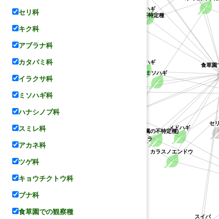
コナラ属の不特
セリ科
キョウチクトウ科
ケハギ
キジョラン属の不特定種
キク科
アブラナ科
カタバミ科
食草園
ヤマハギ
ミソハギ
イラクサ科
レンゲ
マメ科
ハス科
ミソハギ科
コデマリ
ハナシノブ科
セ
スミレ科
メドハギ
ミソハギ科
(ハギ属の不特定種)
シバザクラ
バラ科
アカネ科
カラスノエンドウ
ツゲ科
キョウチクトウ科
ハナシノブ科
ブナ科
食草園での観察種
スイバ