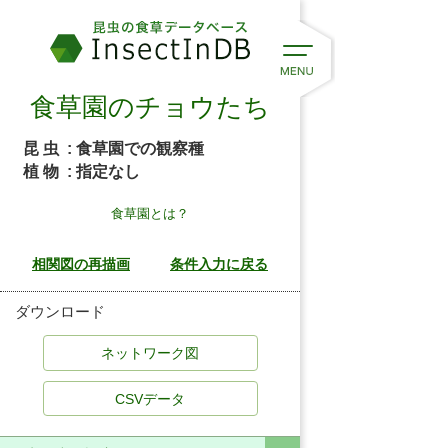
食草園のチョウたち
昆 虫
: 食草園での観察種
植 物
: 指定なし
食草園とは？
ダウンロード
CSVデータ