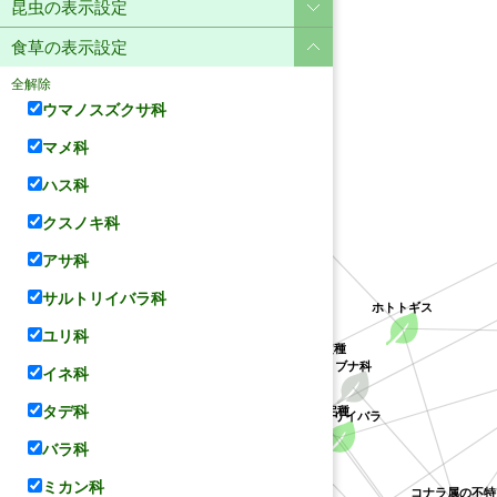
昆虫の表示設定
食草の表示設定
全解除
ウマノスズクサ科
マメ科
ハス科
ユリ科
クスノキ科
アサ科
サルトリイバラ科
ホトトギス
ユリ科
クチナシ属の不特定種
アカネ科
サルトリイバラ科
イネ科
ブナ科
クソカズラ属の不特定種
タデ科
サルトリイバラ
バラ科
ミカン科