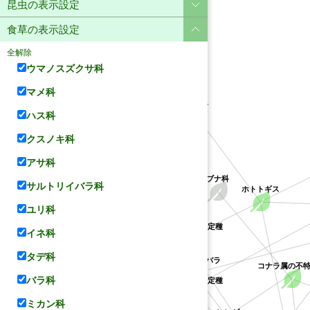
昆虫の表示設定
食草の表示設定
全解除
ウマノスズクサ科
マメ科
ユリ科
ハス科
クスノキ科
アサ科
ブナ科
サルトリイバラ科
ホトトギス
ユリ科
クチナシ属の不特定種
イネ科
サルトリイバラ科
ハス科
アカネ科
タデ科
サルトリイバラ
コナラ属の不
クソカズラ属の不特定種
バラ科
ミカン科