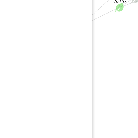
ギシギシ
タデ科