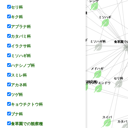
レンゲ
セリ科
ケハギ
キョウチクトウ科
キジョラン属の不特定種
キク科
ミソハギ
アブラナ科
カタバミ科
ミソハギ科
ヤマハギ
食草園で
イラクサ科
コデマリ
マメ科
ミソハギ科
ハナシノブ科
メドハギ
バラ科
シバザクラ
スミレ科
セリ科
(ハギ属の不特定種)
カラスノエンドウ
アカネ科
ツゲ科
ハナシノブ科
キョウチクトウ科
ブナ科
スイバ
カタバ
食草園での観察種