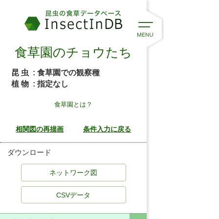
食草園のチョウたち
昆 虫
: 食草園での観察種
植 物
: 指定なし
食草園とは？
ダウンロード
CSVデータ