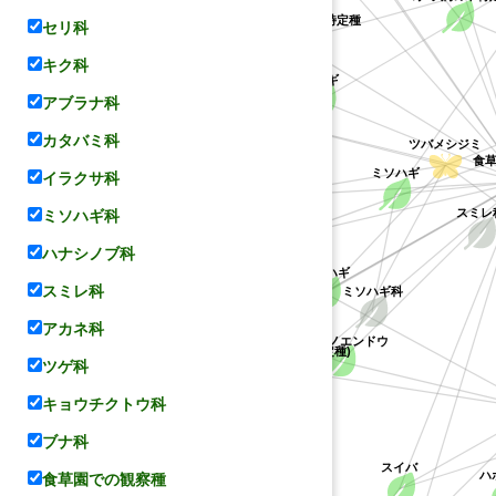
コナラ属の不特
キジョラン属の不特定種
キョウチクトウ科
セリ科
ハス科
キク科
ケハギ
レンゲ
アブラナ科
カタバミ科
ツバメシジミ
食
ミソハギ
イラクサ科
ヤマハギ
スミレ
ミソハギ科
コデマリ
ハナシノブ科
マメ科
メドハギ
ミソハギ科
バラ科
スミレ科
シバザクラ
アカネ科
カラスノエンドウ
(ハギ属の不特定種)
ツゲ科
キョウチクトウ科
ハナシノブ科
ブナ科
スイバ
ハ
食草園での観察種