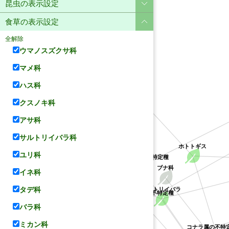
昆虫の表示設定
食草の表示設定
全解除
ウマノスズクサ科
マメ科
ハス科
ユリ科
クスノキ科
アサ科
サルトリイバラ科
ホトトギス
ユリ科
アカネ科
クチナシ属の不特定種
サルトリイバラ科
ブナ科
イネ科
タデ科
クソカズラ属の不特定種
サルトリイバラ
バラ科
ミカン科