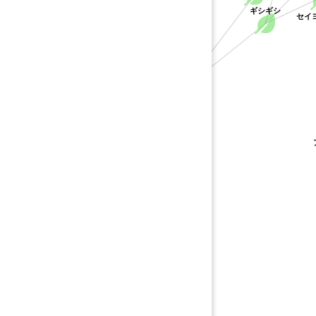
ギシギシ
セイ
タデ科