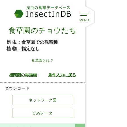
食草園のチョウたち
昆 虫
: 食草園での観察種
植 物
: 指定なし
食草園とは？
ダウンロード
CSVデータ