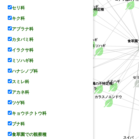
コナラ属の不特
キョウチクトウ科
セリ科
ケハギ
キジョラン属の不特定種
キク科
アブラナ科
カタバミ科
食草園
ヤマハギ
ミソハギ
イラクサ科
レンゲ
マメ科
ハス科
ミソハギ科
コデマリ
ハナシノブ科
セ
スミレ科
メドハギ
ミソハギ科
(ハギ属の不特定種)
シバザクラ
バラ科
アカネ科
カラスノエンドウ
ツゲ科
キョウチクトウ科
ハナシノブ科
ブナ科
食草園での観察種
スイバ