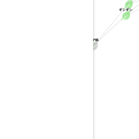
ギシギシ
タデ科