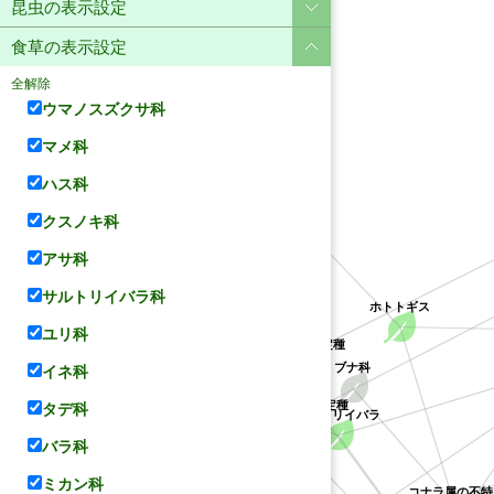
昆虫の表示設定
食草の表示設定
全解除
ウマノスズクサ科
マメ科
ハス科
ユリ科
クスノキ科
アサ科
サルトリイバラ科
ホトトギス
ユリ科
クチナシ属の不特定種
アカネ科
サルトリイバラ科
イネ科
ブナ科
クソカズラ属の不特定種
タデ科
サルトリイバラ
バラ科
ミカン科