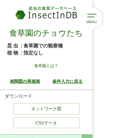
食草園のチョウたち
昆 虫
: 食草園での観察種
植 物
: 指定なし
食草園とは？
ダウンロード
CSVデータ